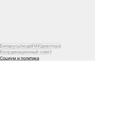
Беларусь
люди
НАУ
диаспора
Координационный совет
Социум и политика
Смотреть все
Похожие посты