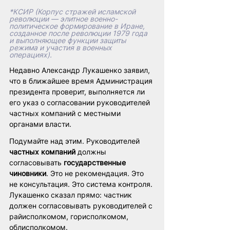
*КСИР (Корпус стражей исламской 
революции — элитное военно-
политическое формирование в Иране, 
созданное после революции 1979 года 
и выполняющее функции защиты 
режима и участия в военных 
операциях).
Недавно Александр Лукашенко заявил, 
что в ближайшее время Администрация 
президента проверит, выполняется ли 
его указ о согласовании руководителей 
частных компаний с местными 
органами власти.
Подумайте над этим. Руководителей 
частных компаний
 должны 
согласовывать 
государственные 
чиновники
. Это не рекомендация. Это 
не консультация. Это система контроля. 
Лукашенко сказал прямо: частник 
должен согласовывать руководителей с 
райисполкомом, горисполкомом, 
облисполкомом.