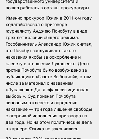
государственного университета и 
пошел работать в органы прокуратуры.
Именно прокурор Южик в 2011-ом году 
ходатайствовал о приговоре 
журналисту Анджею Почобуту в виде 
трёх лет колонии общего режима. 
Гособвинитель Александр Южик считал, 
что Почобут заслуживает такого 
наказания якобы за оскорбление и 
клевету в отношении Лукашенко. Дело 
против Почобута было возбуждено за 
публикации в «Газете Выборчей», в том 
числе за материал с названием 
«Лукашенко: Да, я сфальсифицировал 
выборы». Суд признал Почобута 
виновным в клевете и определил 
наказание — три года лишения свободы 
с отсрочкой исполнения приговора на 
два года. Но на этом политические дела 
в карьере Южика не закончились.
30-го марта 2021-го года прокурор 