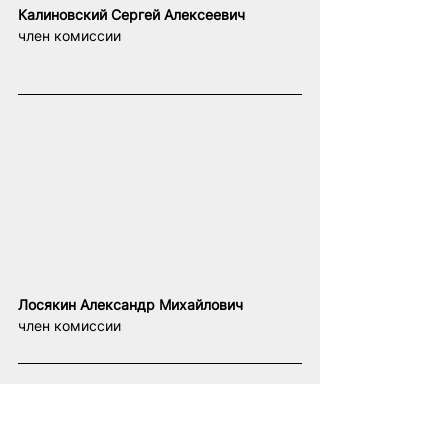
Калиновский Сергей Алексеевич
член комиссии
Лосякин Александр Михайлович
член комиссии
Остальные члены ЦИК — уже 
в наших недавних 
санкционных предложениях: