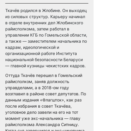
Ткачёв родился в Жлобине. Он выходец 
из силовых структур. Карьеру начинал 
в отделе внутренних дел Жлобинского 
райисполкома, затем работал в 
управлении КГБ по Гомельской области, 
а также — заместителем начальника по 
кадрам, идеологической и 
организационной работе Института 
национальной безопасности Беларуси 
— главной кузницы чекистских кадров.
Оттуда Ткачёв перешел в Гомельский 
райисполком, заняв должность 
управделами, а в 2018-ом году 
возглавил в районе совет депутатов. По 
данным издания «Флагшток», как раз 
после избрания в совет Ткачёва, 
уголовное дело завели на его на тот 
момент уже экс-начальника — главу 
райисполкома Александра Ситницу. 
Когда суд завершился и экс-чиновника 