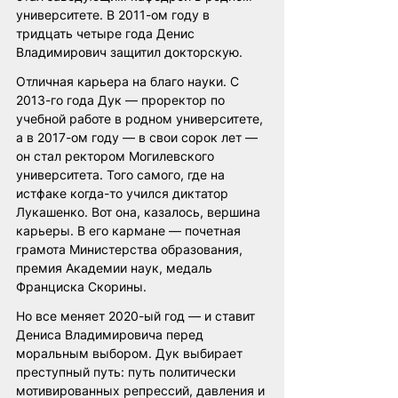
университете. В 2011-ом году в 
тридцать четыре года Денис 
Владимирович защитил докторскую.
Отличная карьера на благо науки. С 
2013-го года Дук — проректор по 
учебной работе в родном университете, 
а в 2017-ом году — в свои сорок лет — 
он стал ректором Могилевского 
университета. Того самого, где на 
истфаке когда-то учился диктатор 
Лукашенко. Вот она, казалось, вершина 
карьеры. В его кармане — почетная 
грамота 
Министерства образования
, 
премия А
кадемии наук
, 
медаль 
Франциска Скорины
.
Но все меняет 2020-ый год — и ставит 
Дениса Владимировича перед 
моральным выбором. Дук выбирает 
преступный путь: путь политически 
мотивированных репрессий, давления и 