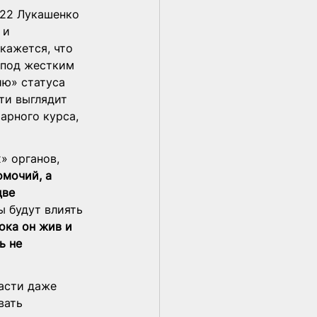
022 Лукашенко 
 и 
кажется, что 
 под жестким 
ю» статуса 
ти выглядит 
арного курса, 
» органов, 
омочий, а 
ве 
 будут влиять 
ока он жив и 
ь не 
асти даже 
вать 