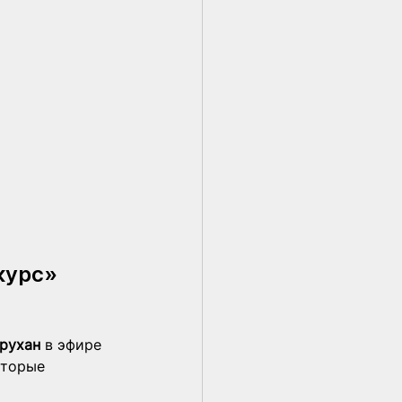
курс» 
рухан 
в эфире 
оторые 