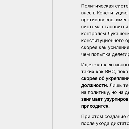
Политическая систе
внес в Конституцию
противовесов, имен
система становится 
контролем Лукашенк
конституционного о
скорее как усилени
чем попытка делеги
Идея «коллективног
таких как ВНС, пока
скорее об укреплен
должности.
 Лишь те
на политику, но на 
занимает узурпирова
приходится.
При этом создание 
после ухода диктат