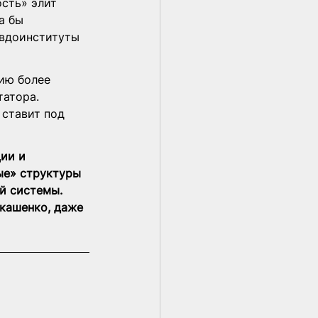
сть» элит 
а бы 
евдоинституты 
ию более 
атора. 
 ставит под 
ии и 
ые» структуры 
й системы. 
кашенко, даже 