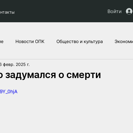
Войти
онтакты
ие
Новости ОПК
Общество и культура
Экономи
6 февр. 2025 г.
кты НАУ
Дети Украины
Юридическая аналитика
 задумался о смерти
H9Y_0hjA