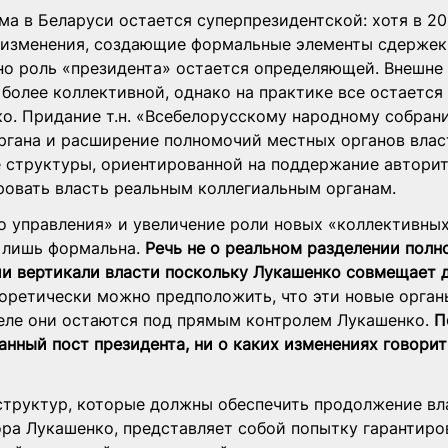
ма в Беларуси остается суперпрезидентской: хотя в 2
 изменения, создающие формальные элементы сдержек
но роль «президента» остается определяющей. Внешне 
более коллективной, однако на практике все остается
о. Придание т.н. «Всебелорусскому народному собрани
ргана и расширение полномочий местных органов влас
е структуры, ориентированной на поддержание авторит
ровать власть реальным коллегиальным органам.
о управления» и увеличение роли новых «коллективных
 лишь формальна. 
Речь не о реальном разделении полн
ии вертикали власти поскольку Лукашенко совмещает д
оретически можно предположить, что эти новые органы
деле они остаются под прямым контролем Лукашенко. 
П
нный пост президента, ни о каких изменениях говорит
структур, которые должны обеспечить продолжение вл
ора Лукашенко, представляет собой попытку гарантиро