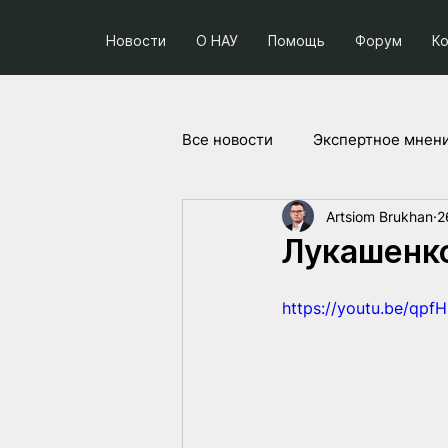
Новости
О НАУ
Помощь
Форум
К
Все новости
Экспертное мнен
Artsiom Brukhan
2
Социум и политика
Прое
Лукашенко
https://youtu.be/qpf