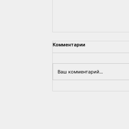
Комментарии
Ваш комментарий...
Режим Лукашенко —
часть мировой «оси зла»