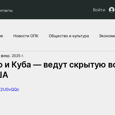
Войти
онтакты
ие
Новости ОПК
Общество и культура
Экономи
 февр. 2025 г.
кты НАУ
Дети Украины
Юридическая аналитика
 и Куба — ведут скрытую в
ША
eg2U0vQQc