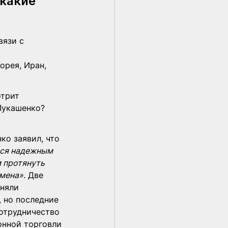
какие 
язи с 
рея, Иран,  
трит 
укашенко? 
ко заявил, что 
тся надежным 
 протянуть 
емена»
. Две 
няли 
 но последние 
сотрудничество 
онной торговли 