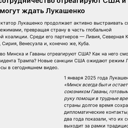
 сотрудничество отреагируют США и 
 могут ждать Лукашенко
иктатор Лукашенко продолжает активно выстраивать св
ежимами, превращая страну в часть глобальной 
 коалиции. Среди его партнеров — Ливия, Северная Ко
 Сирия, Венесуэла и, конечно же, Куба. 
тво Минска и Гаваны отреагируют США? Как на него смо
зидента Трампа? Новые санкции США ожидают режим Л
осы в сегодняшнем видео.
1 января 2025 года Лукашен
«Минск всегда был и остае
союзником Гаваны, готовым
руку помощи в трудные вр
страны долгое время сохра
дипломатические контакты,
два года показали, что их 
выходит за рамки традици