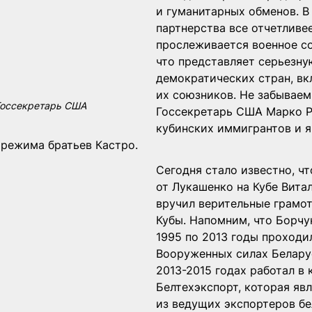
и гуманитарных обменов. В 
партнерства все отчетливее
прослеживается военное со
что представляет серьезну
демократических стран, в
их союзников. Не забываем
Госсекретарь США
Госсекретарь США Марко Р
кубинских иммигрантов и я
режима братьев Кастро.
Сегодня стало известно, чт
от Лукашенко на Кубе Вита
вручил верительные грамот
Кубы. Напомним, что Борчу
1995 по 2013 годы проходи
Вооруженных силах Беларус
2013-2015 годах работал в 
Белтехэкспорт, которая яв
из ведущих экспортеров бе