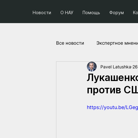
Новости
О НАУ
Помощь
Форум
К
Все новости
Экспертное мнен
Pavel Latushka
26
Социум и политика
Прое
Лукашенко
против С
https://youtu.be/LG