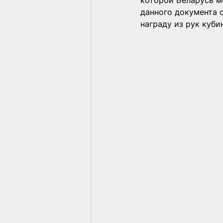
которой Беларусь м
данного документа о
награду из рук куби