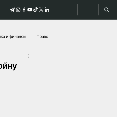
ка и финансы
Право
Истории пострадавших
ойну