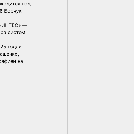
аходится под 
8 Борчук 
 «ИНТЕС» — 
ра систем 
 
25 годах 
ашенко, 
рафией на 