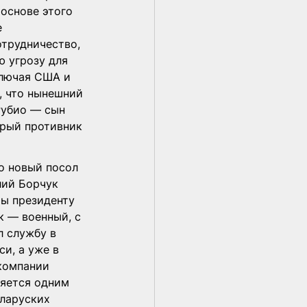
основе этого 
 
трудничество, 
ю угрозу для 
ключая США и 
, что нынешний 
убио — сын 
рый противник 
о новый посол 
лий Борчук 
ы президенту 
к — военный, с 
л службу в 
и, а уже в 
компании 
ляется одним 
ларуских 