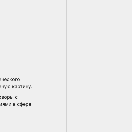
ического 
иную картину.
оворы с 
иями в сфере 