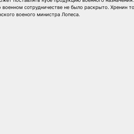
ожет поставлять Кубе продукцию военного назначения
 военном сотрудничестве не было раскрыто. Хренин то
нского военого министра Лопеса.