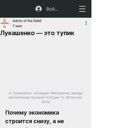
Войти
Admin of the NAM
7 мая
Лукашенко — это тупик
А. Лукашенко  посещает Житковичи, завода 
металлоконструкций «Сатурн-1». Источник: 
sb.by
Почему экономика 
строится снизу, а не 