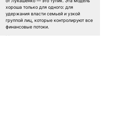
от Лукашенко — это тупик. Эта модель 
хороша только для одного: для 
удержания власти семьей и узкой 
группой лиц, которые контролируют все 
финансовые потоки.
Модель, где мало мелких игроков и все 
работают на монополиста, не дает 
экономического роста. Она не дает 
людям самостоятельности. Тот, кто 
зависит от государства в зарплате, 
зависит от него и в своем праве голоса.
Польская модель малого и среднего 
бизнеса — это не просто про деньги. 
Это про свободу и устойчивость. Много 
независимых игроков означает, что 
экономику нельзя разрушить одним 
указом. Это означает, что люди сами 
несут ответственность за свою жизнь, 
сами создают богатство своего региона, 
сами формируют средний класс, 
который является фундаментом любой 