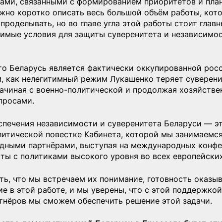
ами, связанными с формированием приоритетов и план
ожно коротко описать весь большой объём работы, кот
проделывать, но во главе угла этой работы стоит главн
димые условия для защиты суверенитета и независимос
то Беларусь является фактически оккупированной рос
, как нелегитимный режим Лукашенко теряет суверени
начиная с военно-политической и продолжая хозяйстве
просами.
спечения независимости и суверенитета Беларуси — эт
литической повестке Кабинета, которой мы занимаемся
дными партнёрами, выступая на международных конфе
ты с политиками высокого уровня во всех европейских
ь, что мы встречаем их понимание, готовность оказыв
е в этой работе, и мы уверены, что с этой поддержкой
нёров мы сможем обеспечить решение этой задачи.