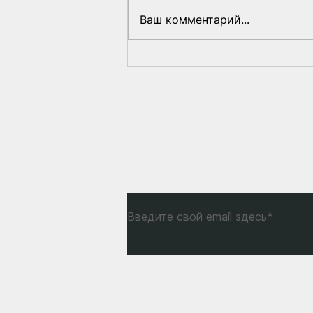
Ваш комментарий...
Стоит ли обращаться в
созданную Лукашенко
«комиссию по
возвращению в
Беларусь»?
Подпишитесь на нашу р