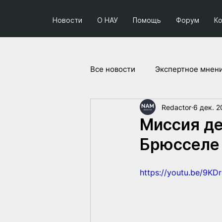
Новости
О НАУ
Помощь
Форум
К
Все новости
Экспертное мнен
Redactor
6 дек. 2
Социум и политика
Прое
Миссия де
Брюсселе
https://youtu.be/9KD