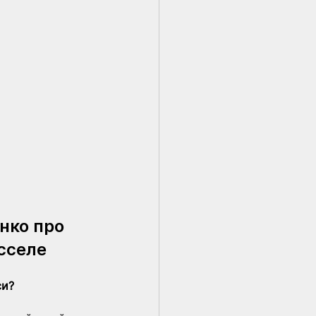
нко про 
сселе
си?