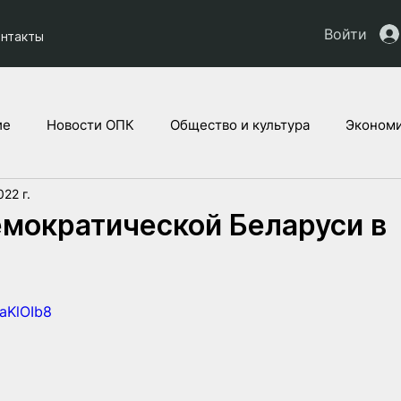
Войти
онтакты
ие
Новости ОПК
Общество и культура
Экономи
022 г.
кты НАУ
Дети Украины
Юридическая аналитика
мократической Беларуси в
raKlOIb8