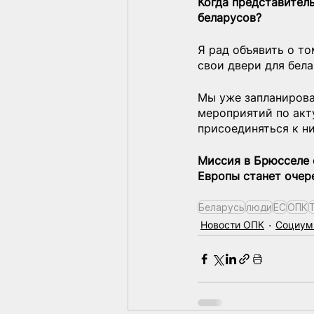
Когда представител
беларусов?
Я рад объявить о т
свои двери для бела
Мы уже запланирова
мероприятий по акт
присоединяться к н
Миссия в Брюсселе о
Европы станет очер
Беларусь
люди
ЕС
ОПК
Новости ОПК
Социум 