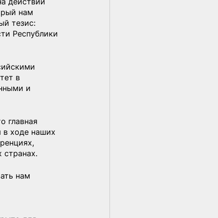
а действий 
орый нам 
ый тезис: 
ти Республики 
сийскими 
тет в 
нными и 
о главная 
 в ходе наших 
ренциях, 
 странах.
ать нам 
 