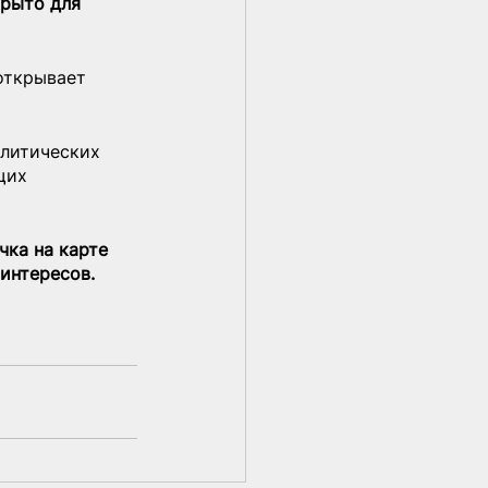
рыто для 
открывает 
литических 
щих 
чка на карте 
интересов.