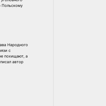
ю Польскому 
ава Народного 
язи с 
не похищают, а 
написал автор 