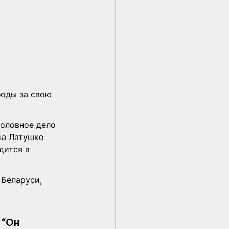
боды за свою 
оловное дело 
на Латушко 
дится в 
Беларуси, 
“Он 