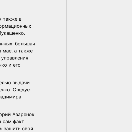
я также в 
формационных 
Лукашенко.
нных, большая 
 мае, а также 
 управления 
ко и его 
целью выдачи 
енко. Следует 
Владимира 
горий Азаренок 
а сам факт 
ь зашить свой 