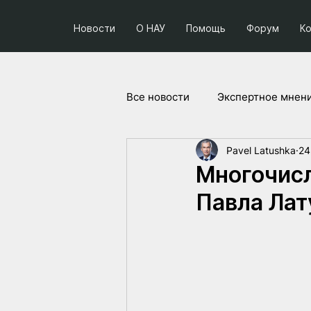
Новости
О НАУ
Помощь
Форум
К
Все новости
Экспертное мнен
Pavel Latushka
24
Социум и политика
Прое
Многочисл
Павла Ла