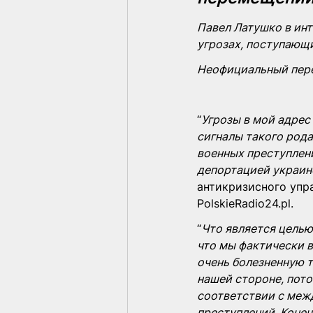
Павел Латушко в ин
угрозах, поступающи
Неофициальный пере
“
Угрозы в мой адрес 
сигналы такого рода
военных преступлени
депортацией украин
антикризисного упр
PolskieRadio24.pl. 
“
Что является целью?
что мы фактически в
очень болезненную т
нашей стороне, пото
соответствии с межд
преступлений. Конеч