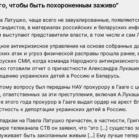
го, чтобы быть похороненным заживо”
а Латушко, чаще всего не завуалированные, появляютс
гандистов, в материалах российских и беларуских ин
и выступают представители власти, в том числе и сам 
ное антикризисное управление на основе собранных да
ких атак и угроз физической расправы прошла ранее, в
руских СМИ, когда команда Народного антикризисного
ко готовили отчет о причастности Александра Лукашен
ещению украинских детей в Россию и Беларусь.
этому вопросу был переданы НАУ прокурору в Гааге с 
, ответственных за эти преступления, включая А.Лукаш
те этого года прокурор в Гааге выдал ордер на арест 
стность к депортации украинских детей в Россию.
падкам на Павла Латушко причастен, в частности, Гри
ире телеканала СТВ он заявил, что “это [...] существо з
уживает быть закопанным живым [...] Ему лучше тепер