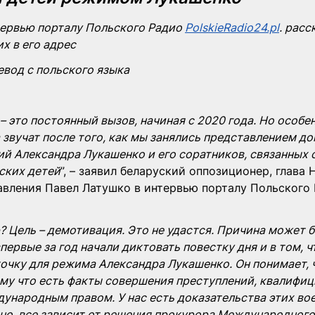
тервью порталу Польского Радио 
PolskieRadio24.pl
. расс
х в его адрес 
вод с польского языка
– это постоянный вызов, начиная с 2020 года. Но особе
 звучат после того, как мы занялись представлением до
й Александра Лукашенко и его соратников, связанных с
ских детей
”, – заявил беларуский оппозиционер, глава 
авления Павел Латушко в интервью порталу Польского 
 Цель – демотивация. Это не удастся. Причина может бы
первые за год начали диктовать повестку дня и в том, ч
очку для режима Александра Лукашенко. Он понимает, ч
му что есть факты совершения преступлений, квалифиц
ународным правом. У нас есть доказательства этих во
но, все зависит от решения прокурора Международного