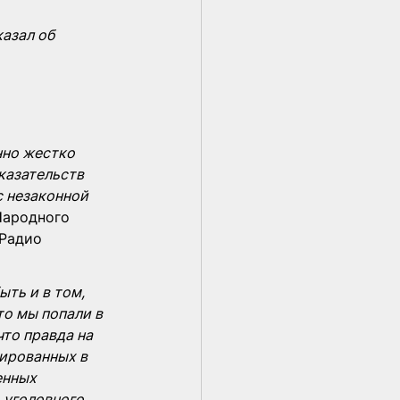
казал об 
нно жестко 
казательств 
 незаконной 
Народного 
Радио 
ть и в том, 
то мы попали в 
то правда на 
ированных в 
енных 
 уголовного 