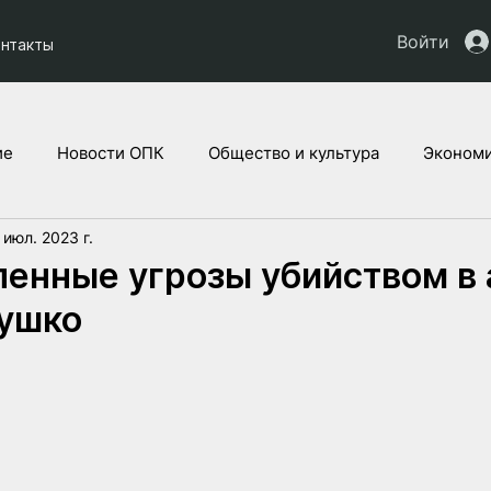
Войти
онтакты
ие
Новости ОПК
Общество и культура
Экономи
 июл. 2023 г.
кты НАУ
Дети Украины
Юридическая аналитика
енные угрозы убийством в
тушко