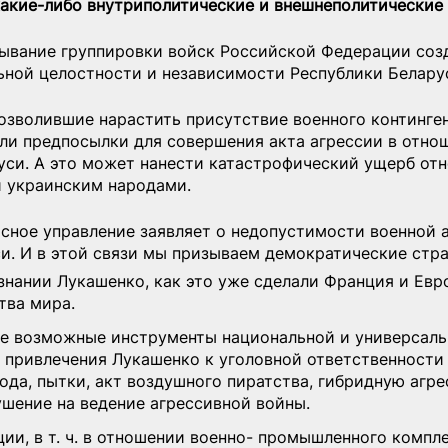
какие-либо внутриполитические и внешнеполитические
тывание группировки войск Российской Федерации соз
ьной целостности и независимости Республики Белару
озволившие нарастить присутствие военного континген
али предпосылки для совершения акта агрессии в отно
уси. А это может нанести катастрофический ущерб от
 украинским народами.
сное управление заявляет о недопустимости военной а
и. И в этой связи мы призываем демократические стр
знании Лукашенко, как это уже сделали Франция и Евр
тва мира.
се возможные инструменты национальной и универсаль
привлечения Лукашенко к уголовной ответственности 
ода, пытки, акт воздушного пиратства, гибридную агре
ушение на ведение агрессивной войны.
ии, в т. ч. в отношении военно- промышленного компле