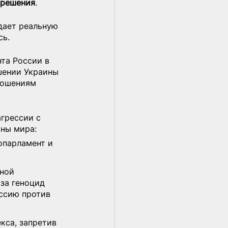
 решения
.
дает реальную 
сь.
та России в 
шении Украины 
ношениям 
грессии с 
аны мира:
опарламент и 
ной 
за геноцид 
ссию против 
кса, запретив 