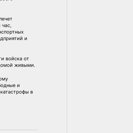
лечет 
час, 
нспортных 
дприятий и 
и войска от 
 домой живыми.
ому 
бодные и 
 катастрофы в 