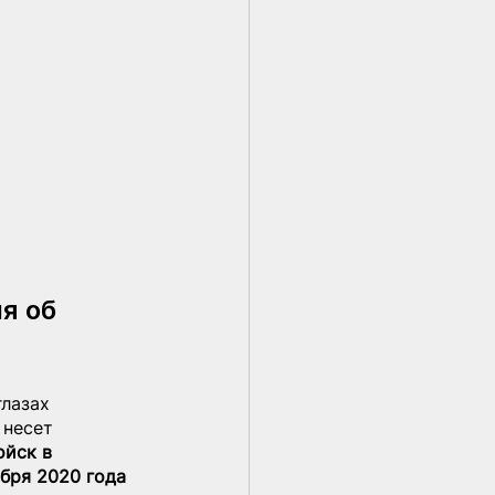
я об 
лазах 
 несет 
йск в 
бря 2020 года 