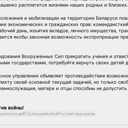
кашенко расплатится жизнями наших родных и близких.
положения и мобилизации на территории Беларуси пов
ние экономических и гражданских прав: комендансткий 
бочий день, изъятие вкладов, личного имущества, тра
явится якобы законная возможность экспроприации пре
ндования Вооруженных Сил прекратить учения и отвест
ными государствами, потребуйте вернуть своих детей
сное управление объявляет противодействие возможн
икту своей основной текущей задачей, но только сво
оеннослужащие, матери и отцы способны не допустить
ив войны!
шенко
люди
ЕС
санкции
война
Россия
терроризм