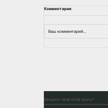
Комментарии
Ваш комментарий...
Обвинение слуг режима в
воздушном пиратстве по
«делу Протасевича» в
США
Подпишитесь на нашу р