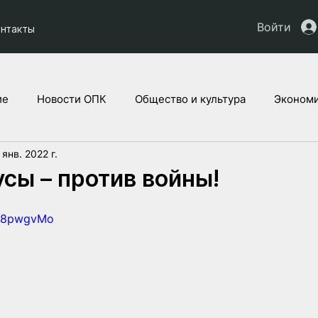
Войти
онтакты
ие
Новости ОПК
Общество и культура
Экономи
 янв. 2022 г.
кты НАУ
Дети Украины
Юридическая аналитика
сы – против войны!
bA8pwgvMo