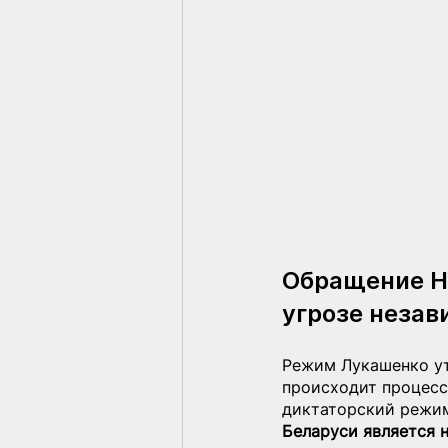
Обращение На
угрозе незав
Режим Лукашенко ут
происходит процесс
диктаторский режим
Беларуси является н