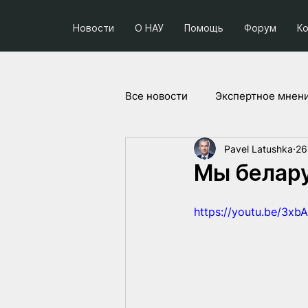
Новости
О НАУ
Помощь
Форум
К
Все новости
Экспертное мнен
Pavel Latushka
26
Социум и политика
Прое
Мы белару
https://youtu.be/3x