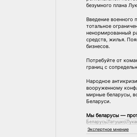
безумного плана Лу
Введение военного 
тотальное ограниче
ненормированный ра
средств, жилья. По
бизнесов.
Потребуйте от кома
границ с сопредель
Народное антикризи
вооруженному конфл
мирные беларусы, в
Беларуси.
Мы беларусы — прот
Беларусь
Латушко
Лука
Экспертное мнение