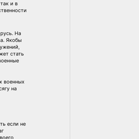
так и в 
ственности 
усь. На 
а. Якобы 
ужений, 
жет стать 
военные 
х военных 
ягу на 
ть если не 
г 
воего 