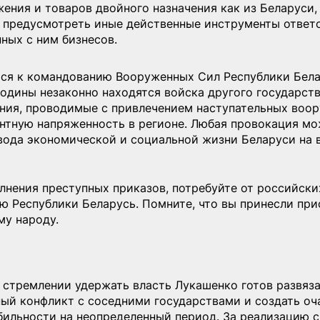
ения и товаров двойного назначения как из Беларуси, 
е предусмотреть иные действенные инструменты ответ
ных с ним бизнесов.
я к командованию Вооруженных Сил Республики Белар
одины незаконно находятся войска другого государств
ния, проводимые с привлечением наступательных воор
нтную напряженность в регионе. Любая провокация мо
вода экономической и социальной жизни Беларуси на 
лнения преступных приказов, потребуйте от российски
ю Республики Беларусь. Помните, что вы принесли прис
му народу.
 стремлении удержать власть Лукашенко готов развяза
ный конфликт с соседними государствами и создать оча
бильности на неопределенный период. За реализацию с