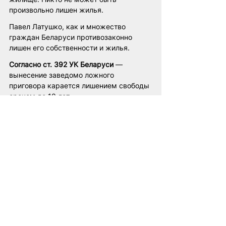
произвольно лишен жилья.
Павел Латушко, как и множество 
граждан Беларуси противозаконно 
лишен его собственности и жилья.
Согласно ст. 392 УК Беларуси
 — 
вынесение заведомо ложного 
приговора карается лишением свободы 
сроком до 10 лет. 
Те кто участвуют в фальсификации 
таких приговоров понимают, что 
нарушают закон и именно поэтому 
пытаются скрывать доказательства 
своих преступлений. Они понимают, что 
Лукашенко не вечен и рано или поздно 
за служебные преступления придется 
отвечать. 