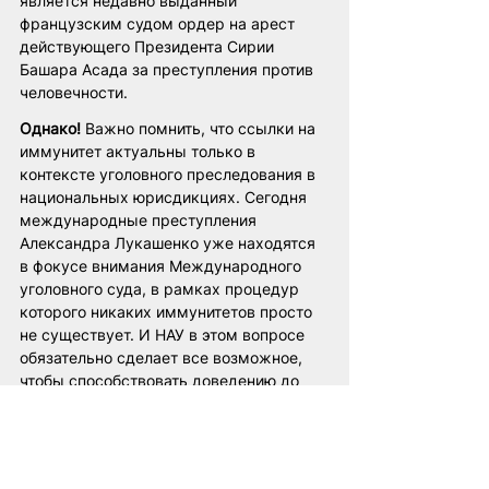
является недавно выданный 
французским судом ордер на арест 
действующего Президента Сирии 
Башара Асада за преступления против 
человечности.
Однако!
 Важно помнить, что ссылки на 
иммунитет актуальны только в 
контексте уголовного преследования в 
национальных юрисдикциях. Сегодня 
международные преступления 
Александра Лукашенко уже находятся 
в фокусе внимания Международного 
уголовного суда, в рамках процедур 
которого никаких иммунитетов просто 
не существует. И НАУ в этом вопросе 
обязательно сделает все возможное, 
чтобы способствовать доведению до 
логического финала всех необходимых 
процедур.
В условиях наличия ордера на арест, 
выданного Палатой предварительного 