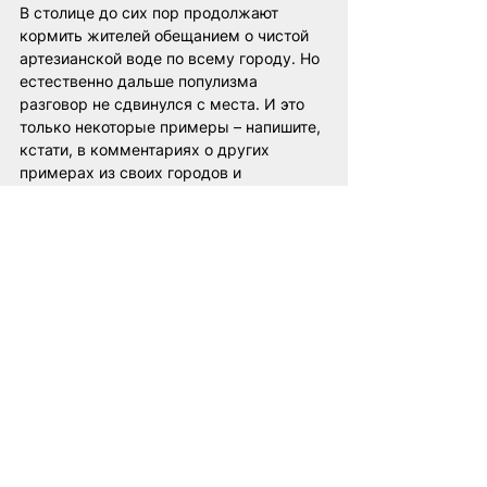
В столице до сих пор продолжают 
кормить жителей обещанием о чистой 
артезианской воде по всему городу. Но 
естественно дальше популизма 
разговор не сдвинулся с места. И это 
только некоторые примеры – напишите, 
кстати, в комментариях о других 
примерах из своих городов и 
населенных пунктов, если для вас это 
безопасно. 
А сколько беларусов выкосил ковид, 
которого у нас в стране «не было»? 
Статистика закрыта. Но мы ведь всё 
видели в 2019-м, в 2020-м. Видели, 
конвейерную работу похоронных бюро, 
видели как массово кладбища 
пополнялись свежими могилами. Мы 
знаем, что происходило. Хоть пока не 
осознаем масштабов, которые от нас 
старательно скрывают. Как и любую 
другую важную статистику.