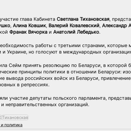
участие глава Кабинета 
Светлана Тихановская
, предст
ушко
, 
Алина Ковшик
, 
Валерий Ковалевский
, 
Александр 
кой 
Франак Вячорка
 и 
Анатолий Лебедько
.
еобходимость работы с третьими странами, которые м
и и Украине, но голосуют в международных организаци
ила Сейм принять резолюцию по Беларуси, в которой б
ические принципы политики в отношении Беларуси: из
ие вывода российских войск из Беларуси, привлечение
новных в репрессиях.
яли участие депутаты польского парламента, представ
 и неправительственных организаций.
К
Тихановская
и политика