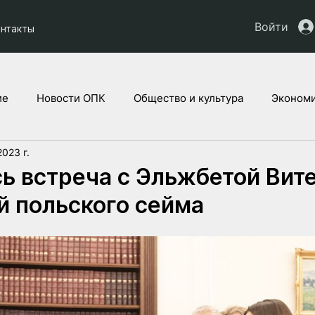
Войти
онтакты
ие
Новости ОПК
Общество и культура
Экономи
2023 г.
кты НАУ
Дети Украины
Юридическая аналитика
ь встреча с Эльжбетой Вите
 польского сейма