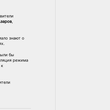
авители 
Азаров
, 
ало знают о 
ях.
ыли бы 
оляция режима 
 к 
ители 