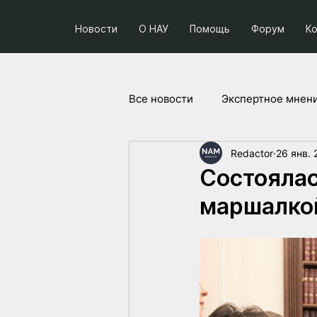
Новости
О НАУ
Помощь
Форум
К
Все новости
Экспертное мнен
Redactor
26 янв. 
Социум и политика
Прое
Состоялас
маршалкой