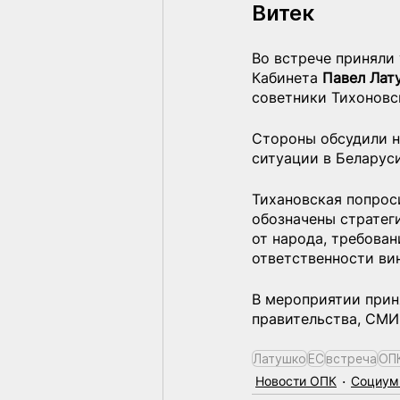
Витек
Во встрече приняли 
Кабинета 
Павел Лат
советники Тихоновс
Стороны обсудили н
ситуации в Беларус
Тихановская попрос
обозначены стратег
от народа, требован
ответственности ви
В мероприятии прин
правительства, СМИ
Латушко
ЕС
встреча
ОП
Новости ОПК
Социум 