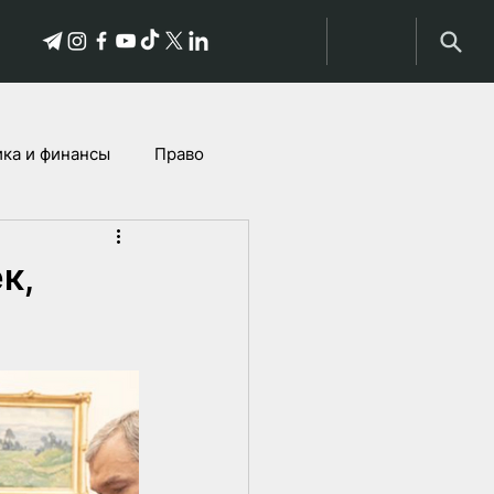
ка и финансы
Право
Истории пострадавших
к,