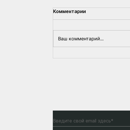
Комментарии
Ваш комментарий...
Латвия поддерживает
создание трибунала
против Лукашенко
Подпишитесь на нашу р