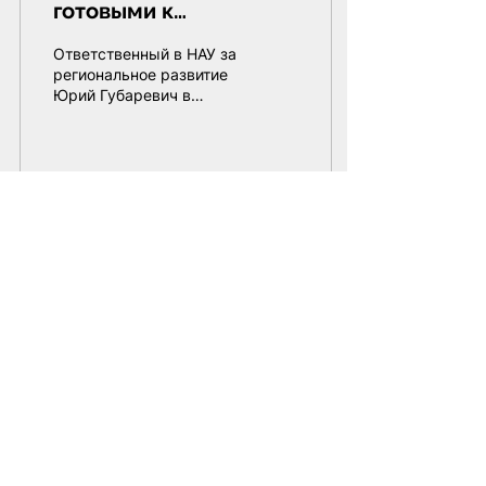
готовыми к
переменам
Ответственный в НАУ за
региональное развитие
Юрий Губаревич в
эфире канала «Белсат
News»
9
0
Показать еще
Подпишитесь на нашу
рассылку