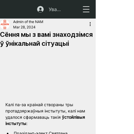
Увайсці
Admin of the NAM
Mar 28, 2024
Сёння мы з вамі знаходзімся
ў ўнікальнай сітуацыі
Калі па-за краінай створаны тры 
протадзяржаўныя інстытуты, калі нам 
удалося сфармаваць такія
 ўстойлівыя 
інстытуты
:
Прэзідэнт-элект Святлана 