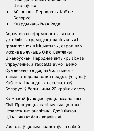
Ціханоўская 
Аб'яднаны Пераходны Кабінет 
Беларусі
Каардынацыйная Рада. 
Адначасова сфармаваліся такія ж 
устойлівыя грамадска-палітычныя і 
грамадзянскія ініцыятывы, сярод якіх 
можна вылучыць Офіс Святланы 
Ціханоўскай, Народнае антыкрызіснае 
ўпраўленне, а таксама ByPol, BelPol, 
Сумленныя людзі, Байсол і многія 
іншыя, створана сетка прадстаўніцтваў 
Кабінета і народных пасольстваў 
Беларусі ў больш чым 20 краінах свету.
За мяжой функцыянуюць незалежныя 
СМІ. Працуюць аналітычныя цэнтры і 
незалежныя аналітыкі. Дзейнічаюць 
НДА. І нават ёсць апазіцыя!
Усё гэта ў цэлым прадстаўляе сабой 