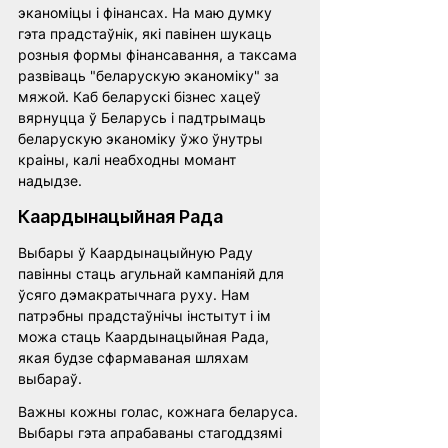
эканоміцы і фінансах. На маю думку 
гэта прадстаўнік, які павінен шукаць 
розныя формы фінансавання, а таксама 
развіваць "беларускую эканоміку" за 
мяжой. Каб беларускі бізнес хацеў 
вярнуцца ў Беларусь і падтрымаць 
беларускую эканоміку ўжо ўнутры 
краіны, калі неабходны момант 
надыдзе.
Каардынацыйная Рада
Выбары ў Каардынацыйную Раду 
павінны стаць агульнай кампаніяй для 
ўсяго дэмакратычнага руху. Нам 
патрэбны прадстаўнічы інстытут і ім 
можа стаць Каардынацыйная Рада, 
якая будзе сфармаваная шляхам 
выбараў.
Важны кожны голас, кожнага беларуса. 
Выбары гэта апрабаваны стагоддзямі 