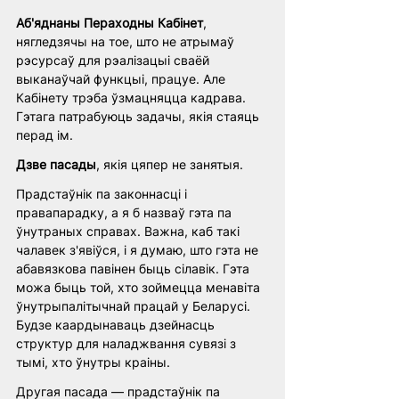
Аб'яднаны Пераходны Кабінет
, 
нягледзячы на тое, што не атрымаў 
рэсурсаў для рэалізацыі сваёй 
выканаўчай функцыі, працуе. Але 
Кабінету трэба ўзмацняцца кадрава. 
Гэтага патрабуюць задачы, якія стаяць 
перад ім.
Дзве пасады
, якія цяпер не занятыя.
Прадстаўнік па законнасці і 
правапарадку, а я б назваў гэта па 
ўнутраных справах. Важна, каб такі 
чалавек з'явіўся, і я думаю, што гэта не 
абавязкова павінен быць сілавік. Гэта 
можа быць той, хто зоймецца менавіта 
ўнутрыпалітычнай працай у Беларусі. 
Будзе каардынаваць дзейнасць 
структур для наладжвання сувязі з 
тымі, хто ўнутры краіны.
Другая пасада — прадстаўнік па 