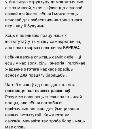
унікальную структуру дэмакратычных 
сіл за мяжой, якая з'яўляецца асновай 
нашай дзейнасці сёння і можа стаць 
асновай для забеспячэння транзітнага 
перыяду ў будучыні.
Хоць я ацэньваю працу нашых 
інстытутаў у тым ліку самакрытычна, 
але яны стварылі палітычны 
КАРКАС
.
І сёння важна спытаць саміх сябе - ці 
ёсць у нас воля, сілы, энергія і галоўнае 
жаданне з гэтага каркаса зрабіць 
аснову для працягу барацьбы.
Чаго б я чакаў ад прэзідэнт-электа — 
прыняцця палітычных рашэнняў
. 
Разумею важнасць знешнепалітычнай 
працы, але сёння патрэбныя 
палітычныя рашэнні для ўмацавання 
нашых інстытутаў. Кажу гэта як 
саюзнік, менавіта так трэба ўспрымаць 
мае словы.