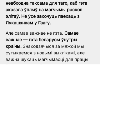
неабходна таксама для таго, каб гэта 
аказала ўплыў на магчымы раскол 
элітаў. Не ўсе захочуць паехаць з 
Лукашэнкам у Гаагу.
Але самае важнае не гэта. 
Самае 
важнае — гэта беларусы ўнутры 
краіны.
 Знаходзячыся за мяжой мы 
сутыкаемся з новымі выклікамі, але 
важна шукаць магчымасці для працы 
ўнутры краіны. Гэта тое, пра што мы 
ўсе разам пастаянна павінны думаць, 
шукаць гэтыя магчымасці і дзейнічаць. 
Беларусы - вось наша галоўная 
каштоўнасць.
Беларусь
Латушка
ЕС
сустрэча
дыяспара
Польшча
Соцыум і палітыка