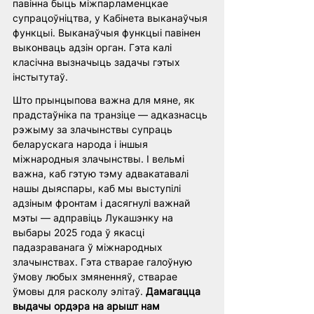
павінна быць міжпарламенцкае 
супрацоўніцтва, у Кабінета выканаўчыя 
функцыі. Выканаўчыя функцыі павінен 
выконваць адзін орган. Гэта калі 
класічна вызначыць задачы гэтых 
інстытутаў.
Што прынцыпова важна для мяне, як 
прадстаўніка па транзіце — адказнасць 
рэжыму за злачынствы супраць 
беларускага народа і іншыя 
міжнародныя злачынствы. І вельмі 
важна, каб гэтую тэму адвакатавалі 
нашы дыяспары, каб мы выступілі 
адзіным фронтам і дасягнулі важнай 
мэты — адправіць Лукашэнку на 
выбары 2025 года ў якасці 
падазраванага ў міжнародных 
злачынствах. Гэта стварае галоўную 
ўмову любых змяненняў, стварае 
ўмовы для расколу элітаў. 
Дамагацца 
выдачы ордэра на арышт нам 