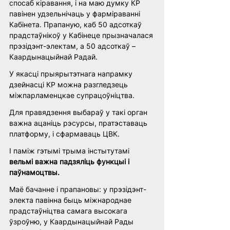
спосаб кіравання, і на маю думку КР 
павінен удзельнічаць у фарміраванні 
Кабінета. Прапаную, каб 50 адсоткаў 
прадстаўнікоў у Кабінеце прызначалася 
прэзідэнт-электам, а 50 адсоткаў – 
Каардынацыйнай Радай.
У якасці прыярытэтнага напрамку 
дзейнасці КР можна разгледзець 
міжпарламенцкае супрацоўніцтва.
Для правядзення выбараў у такі орган 
важна ацаніць рэсурсы, пратэставаць 
платформу, і сфармаваць ЦВК.
І паміж гэтымі трыма інстытутамі 
вельмі важна падзяліць функцыі і 
паўнамоцтвы. 
Маё бачанне і прапановы: у прэзідэнт-
электа павінна быць міжнароднае 
прадстаўніцтва самага высокага 
ўзроўню, у Каардынацыйнай Рады 