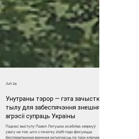
Jun 24
Унутраны тэрор — гэта зачыстка
тылу для забеспячэння знешняй