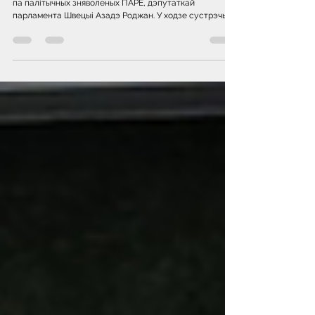
палітвязнях
Павел Латушка правёў сустрэчу са спецдакладчыцай
па палітычных зняволеных ПАРЕ, дэпутаткай
парламента Швецыі Азадэ Роджан. У ходзе сустрэчы
бакі абмеркавалі будучы даклад ПАРЕ, у якім будзе
адлюстравана сітуацыя з палітвязнямі ў Беларусі і
прадстаўлены рэкамендацыі дзяржавам-членам Рады
Еўропы