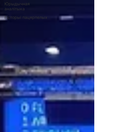
Юрыдычная
аналітыка
Гісторыі пацярпелых