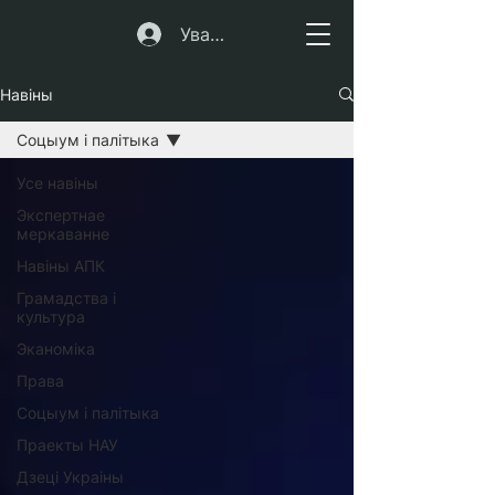
Увайсці
Навіны
Соцыум і палітыка
Усе навiны
Экспертнае
меркаванне
Навіны АПК
Грамадства і
культура
Эканоміка
Права
Соцыум і палітыка
Праекты НАУ
Дзеці Украіны