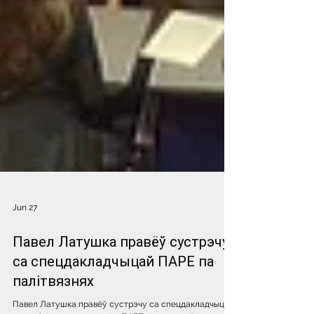
Jun 27
Павел Латушка правёў сустрэчу
са спецдакладчыцай ПАРЕ па