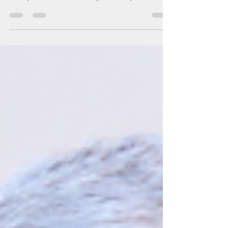
агрэсіі супраць Украіны
Падчас выступу Павел Латушка асабліва звярнуў
увагу на тое, што з пачатку 2026 года фіксуецца
бесперапынная ваенная актыўнасць па трох ключавых
кірунках: армія, унутраныя войскі і тэрытарыяльная
абарона