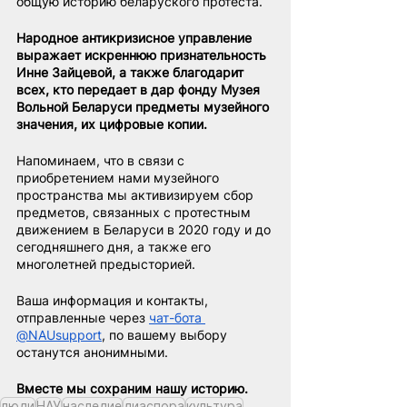
общую историю беларуского протеста.
Народное антикризисное управление 
выражает искреннюю признательность 
Инне Зайцевой, а также благодарит 
всех, кто передает в дар фонду Музея 
Вольной Беларуси предметы музейного 
значения, их цифровые копии.
Напоминаем, что в связи с 
приобретением нами музейного 
пространства мы активизируем сбор 
предметов, связанных с протестным 
движением в Беларуси в 2020 году и до 
сегодняшнего дня, а также его 
многолетней предысторией.
Ваша информация и контакты, 
отправленные через 
чат-бота 
@NAUsupport
, по вашему выбору 
останутся анонимными.
Вместе мы сохраним нашу историю.
люди
НАУ
наследие
диаспора
культура