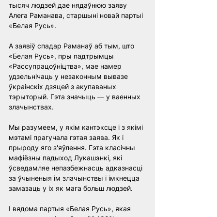
тысяч людзей дае нядаўнюю заяву 
Алега Раманава, старшыні новай партыі 
«Белая Русь».
А заявіў спадар Раманаў аб тым, што 
«Белая Русь», пры падтрымцы 
«Рассупрацоўніцтва», мае намер 
удзельнічаць у незаконным вывазе 
ўкраінскіх дзяцей з акупаваных 
тэрыторый. Гэта значыць — у ваенных 
злачынствах.
Мы разумеем, у якім кантэксце і з якімі 
мэтамі прагучала гэтая заява. Як і 
прыроду яго з'яўлення. Гэта класічны 
мафіёзны падыход Лукашэнкі, які 
ўсведамляе непазбежнасць адказнасці 
за ўчыненыя ім злачынствы і імкнецца 
замазаць у іх як мага больш людзей.
І вядома партыя «Белая Русь», якая 