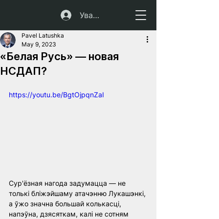
Увайсці
Pavel Latushka
May 9, 2023
«Белая Русь» — новая
НСДАП?
https://youtu.be/BgtOjpqnZaI
Сур'ёзная нагода задумацца — не 
толькі бліжэйшаму атачэнню Лукашэнкі, 
а ўжо значна большай колькасці, 
напэўна, дзясяткам, калі не сотням 