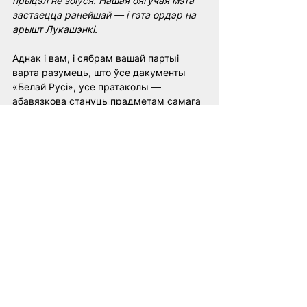
прыцэл не збіўся. Нашая бягучая мэта 
застаецца ранейшай — і гэта ордэр на 
арышт Лукашэнкі.
Аднак і вам, і сябрам вашай партыі 
варта разумець, што ўсе дакументы 
«Белай Русі», усе пратаколы — 
абавязкова стануць прадметам самага 
дбайнага вывучэння. Калі не сёння, то ў 
найбліжэйшай будучыні.
Правасуддзе немінуча. Жыве Беларусь!
Беларусь
людзі
Лукашэнка
Экспертнае меркаванне