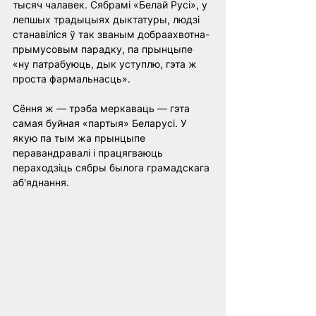
тысяч чалавек. Сябрамі «Белай Русі», у 
лепшых традыцыях дыктатуры, людзі 
станавіліся ў так званым добраахвотна-
прымусовым парадку, па прынцыпе 
«ну патрабуюць, дык уступлю, гэта ж 
проста фармальнасць».
Сёння ж — трэба меркаваць — гэта 
самая буйная «партыя» Беларусі. У 
якую па тым жа прынцыпе 
перавандравалі і працягваюць 
пераходзіць сябры былога грамадскага 
аб'яднання.