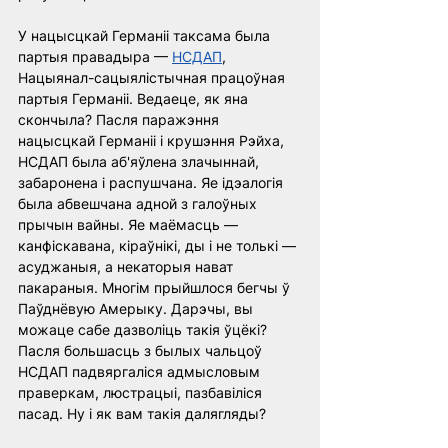
У нацысцкай Германіі таксама была 
партыя правадыра — 
НСДАП
, 
Нацыянал-сацыялістычная працоўная 
партыя Германіі. Ведаеце, як яна 
скончыла? Пасля паражэння 
нацысцкай Германіі і крушэння Рэйха, 
НСДАП была аб'яўлена злачыннай, 
забаронена і распушчана. Яе ідэалогія 
была абвешчана адной з галоўных 
прычын вайны. Яе маёмасць — 
канфіскавана, кіраўнікі, ды і не толькі — 
асуджаныя, а некаторыя нават 
пакараныя. Многім прыйшлося бегчы ў 
Паўднёвую Амерыку. Дарэчы, вы 
можаце сабе дазволіць такія ўцёкі? 
Пасля большасць з былых чальцоў 
НСДАП падвяргаліся адмысловым 
праверкам, люстрацыі, пазбавіліся 
пасад. Ну і як вам такія далягляды?