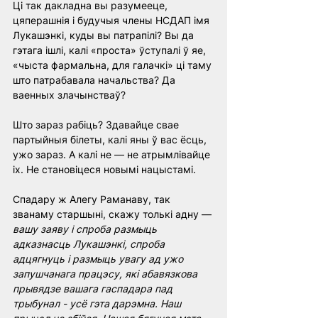
Ці так дакладна вы разумееце, 
цяперашнія і будучыя члены НСДАП імя 
Лукашэнкі, куды вы патрапілі? Вы да 
гэтага ішлі, калі «проста» ўступалі ў яе, 
«чыста фармальна, для галачкі» ці таму 
што патрабавала начальства? Да 
ваенных злачынстваў?
Што зараз рабіць? Здавайце свае 
партыйныя білеты, калі яны ў вас ёсць, 
ужо зараз. А калі не — не атрымлівайце 
іх. Не становіцеся новымі нацыстамі.
Спадару ж Алегу Раманаву, так 
званаму старшыні, скажу толькі адну — 
вашу заяву і спроба размыць 
адказнасць Лукашэнкі, спроба 
адцягнуць і размыць увагу ад ужо 
запушчанага працэсу, які абавязкова 
прывядзе вашага гаспадара пад 
трыбунал - усё гэта дарэмна. Наш 