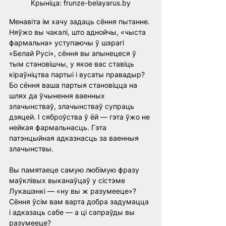
Крыніца: frunze-belayarus.by
Менавіта ім хачу задаць сёння пытанне. 
Няўжо вы чакалі, што аднойчы, «чыста 
фармальна» уступаючы ў шэрагі 
«Белай Русі», сёння вы апынецеся ў 
тым становішчы, у якое вас ставіць 
кіраўніцтва партыі і вусаты правадыр? 
Бо сёння ваша партыя становіцца на 
шлях да ўчынення ваенных 
злачынстваў, злачынстваў супраць 
дзяцей. І сяброўства ў ёй — гэта ўжо не 
нейкая фармальнасць. Гэта 
патэнцыйная адказнасць за ваенныя 
злачынствы.
Вы памятаеце самую любімую фразу 
маўклівых выканаўцаў у сістэме 
Лукашэнкі — «ну вы ж разумееце»? 
Сёння ўсім вам варта добра задумацца 
і адказаць сабе — а ці сапраўды вы 
разумееце?