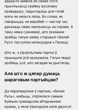
адкрыта заявіла аб сваёй 100% 
прыхільнасці свайму вусатаму 
правадыру, падыходзіць для гэтай 
мэты як нельга лепш. Бо слова, як 
гаворыцца, не верабей — настаў час 
даказаць сваю лаяльнасць на справе. А 
таму няма сумневаў, што ўказанне 
зрабіць такую заяву старшыні «Белай 
Русі» паступіла непасрэдна з Палаца.
Што ж, з кіраўніцтвам партыі ў 
прынцыпе ўсё зразумела. Гэтыя людзі 
зробяць усё, што загадае ім дыктатар.
Але што ж цяпер думаць 
шараговым партыйцам?
Да ператварэння ў партыю, «Белая 
Русь», мабыць, з'яўлялася самым 
буйным грамадскім аб'яднаннем 
краіны, у якое ўваходзіла каля двухсот 