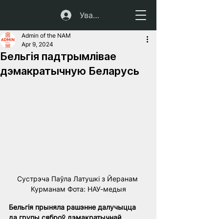
Увайсці
Admin of the NAM
Apr 9, 2024
Бельгія падтрымлівае
дэмакратычную Беларусь
Сустрэча Паўла Латушкі з Йеранам 
Курманам Фота: НАУ-медыя
Бельгія прыняла рашэнне далучыцца 
да групы сяброў дэмакратычнай 