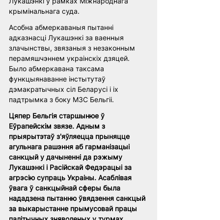
Лукашэнкі ў рамках Міжнароднага 
крымінальнага суда. 
Асобна абмеркаваныя пытанні 
адказнасці Лукашэнкі за ваенныя 
злачынствы, звязаныя з незаконным 
перамяшчэннем украінскіх дзяцей. 
Было абмеркавана таксама 
функцыянаванне інстытутаў 
дэмакратычных сіл Беларусі і іх 
падтрымка з боку МЗС Бельгіі. 
Цяпер Бельгія старшынюе ў 
Еўрапейскім звязе. Адным з 
прыярытэтаў з'яўляецца прыняцце 
агульнага рашэння аб гарманізацыі 
санкцый у дачыненні да рэжыму 
Лукашэнкі і Расійскай Федэрацыі за 
агрэсію супраць Украіны. Асаблівая 
ўвага ў санкцыйнай сферы была 
нададзена пытанню ўвядзення санкцый 
за выкарыстанне прымусовай працы 
палітычных зняволеных у турмах 