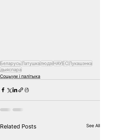
Беларусь
Латушка
людзі
НАУ
ЕС
Лукашэнка
дыяспара
Соцыум і палітыка
See All
Related Posts