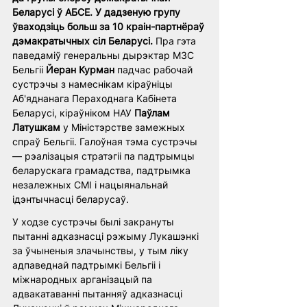
Беларусі ў АБСЕ. У дадзеную групу 
ўваходзіць больш за 10 краін-партнёраў 
дэмакратычных сіл Беларусі.
 Пра гэта 
паведаміў генеральны дырэктар МЗС 
Бельгіі 
Йеран Курман
 падчас рабочай 
сустрэчы з намеснікам кіраўніцы 
Аб'яднанага Пераходнага Кабінета 
Беларусі, кіраўніком НАУ 
Паўлам 
Латушкам
 у Міністэрстве замежных 
спраў Бельгіі. Галоўная тэма сустрэчы 
— рэалізацыя стратэгіі па падтрымцы 
беларускага грамадства, падтрымка 
незалежных СМІ і нацыянальнай 
ідэнтычнасці беларусаў.
У ходзе сустрэчы былі закрануты 
пытанні адказнасці рэжыму Лукашэнкі 
за ўчыненыя злачынствы, у тым ліку 
адпаведнай падтрымкі Бельгіі і 
міжнародных арганізацый па 
адвакатаванні пытанняў адказнасці 