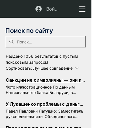
Войти
Поиск по сайту
Найдено 1056 результатов с пустым
поисковым запросом
Сортировать:
Лучшее совпадение
Санкции не символичны — они подрывают экономическую базу режима
Фото иллюстрационное По данным
Национального банка Беларуси, в
январе–октябре 2025 года дефицит
внешней торговли товарами и услугами
У Лукашенко проблемы с деньгами
составил 1,2 млрд долларов США . По
Павел Павлович Латушко: Заместитель
данным Белстата, за январь–ноябрь
руководительницы Объединенного
2025 года дефицит торговли только
Переходного Кабинета Беларуси,
товарами достиг почти 6 млрд
представитель ОПК по транзиту власти.