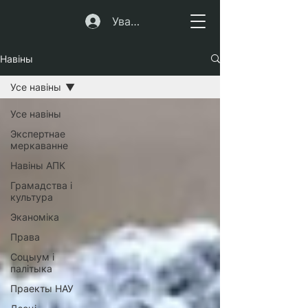
Увайсці
Навіны
Усе навiны
Усе навiны
Экспертнае
меркаванне
Навіны АПК
Грамадства і
культура
Эканоміка
Права
Соцыум і
палітыка
Праекты НАУ