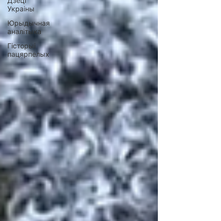
Дзеці
Украіны
Юрыдычная
аналітыка
Гісторыі
пацярпелых