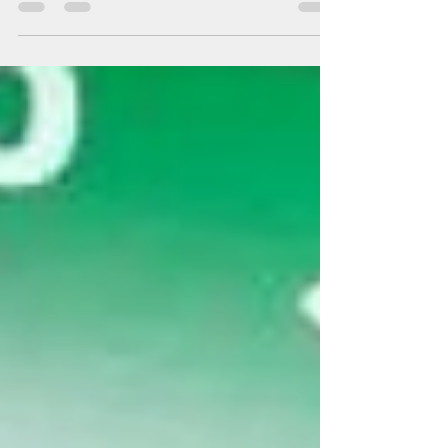
расійская правакацыя?
Ужо некалькі месяцаў запар у літоўска-беларускай
інфапрасторы абмяркоўваецца тэма літвінізму