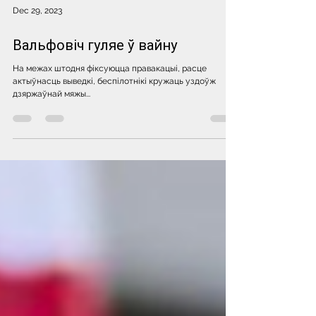
Dec 29, 2023
Вальфовіч гуляе ў вайну
На межах штодня фіксуюцца правакацыі, расце
актыўнасць выведкі, беспілотнікі кружаць уздоўж
дзяржаўнай мяжы...