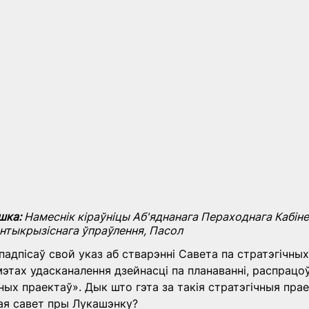
шка:
 Намеснік кіраўніцы Аб'яднанага Пераходнага Кабіне
антыкрызіснага ўпраўлення, Пасол
адпісаў свой указ аб стварэнні Савета па стратэгічных
этах удасканалення дзейнасці па планаванні, распрацоў
ных праектаў». Дык што гэта за такія стратэгічныя прае
ая савет пры Лукашэнку?