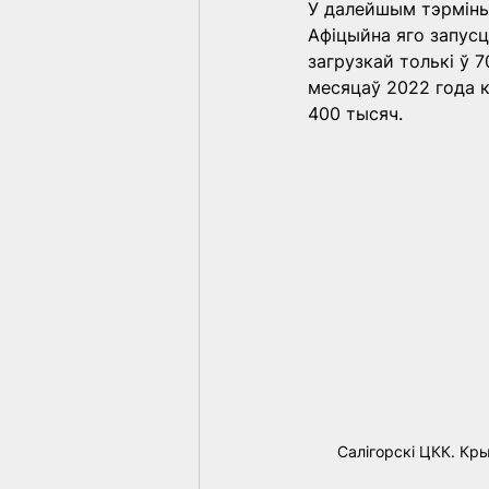
У далейшым тэрміны 
Афіцыйна яго запусці
загрузкай толькі ў 7
месяцаў 2022 года к
400 тысяч.
Салігорскі ЦКК. Кры