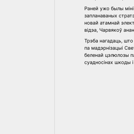
Раней ужо былы міні
запланаваных стратэ
новай атамнай элект
відэа, Чарвякоў ана
Трэба нагадаць, што
па мадэрнізацыі Све
беленай цэлюлозы па
суадносінах шкоды і