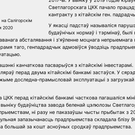
2017-ы. У выніку ў 2019 годзе кіраў
Светлагорскага ЦКК пачало працэд
кантракту з кітайскім ген. падрадч
 на Салігорскім 
У якасці падстаў называліся паруш
м 2020
будаўнічых нормаў і тэрмінаў, былі
аванага абсталявання і з'яўленне моцнага непрыемнага 
крамя таго, генпадрадчык адмовіўся ўводзіць прадпрые
уатацыю.
шэнкі канчаткова пасварыўся з кітайскімі інвестарамі. 
ляраў перад двума кітайскімі банкамі застаўся. У сярэд
жыме доследна-прамысловай эксплуатацыі з загрузкай 
а ЦКК перад кітайскімі банкамі часткова пагашаліся мін
У выніку будаўніцтва завода беленай цэлюлозы Светлагор
рыемствам, ні разу не паказаўшы чысты прыбытак з 201
гульная запазычанасць прадпрыемства складала блізу 9
чна большай за кошт асноўных сродкаў прадпрыемства.