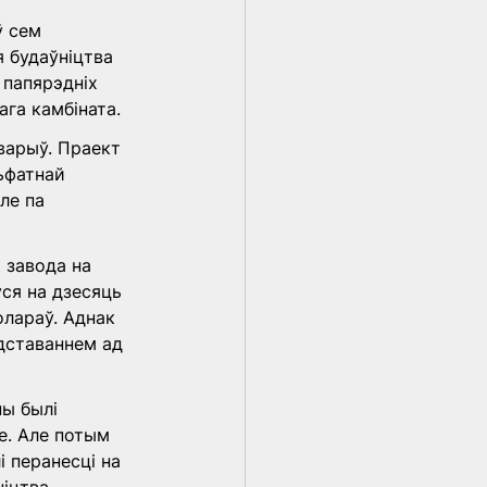
 сем 
 будаўніцтва 
папярэдніх 
ага камбіната.
варыў. Праект 
ьфатнай 
ле па 
 завода на 
ся на дзесяць 
олараў. Аднак 
дставаннем ад 
ы былі 
е. Але потым 
 перанесці на 