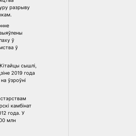
ніцтва 
уру разрыву 
ыкам.
энне 
 выяўлены 
паху ў 
мства ў 
Кітайцы сышлі, 
зіне 2019 года 
на ўзроўні 
істэрствам 
скі камбінат 
2 года. У 
00 млн 