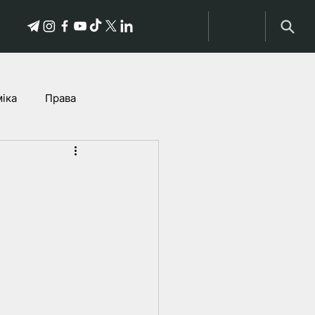
іка
Права
історыі пацярпелых