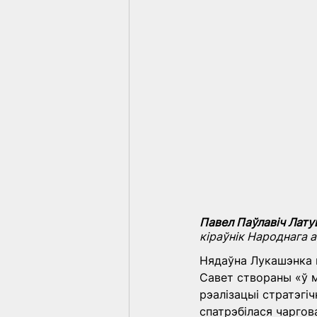
Павел Паўлавіч Лату
кіраўнік Народнага 
Нядаўна Лукашэнка п
Савет створаны «ў м
рэалізацыі стратэгіч
спатрэбілася чаргов