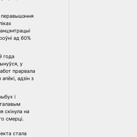
а перавышэння 
іках 
канцэнтрацыі 
роўні ад 60% 
9 года 
ынуўся, у 
работ прарвала 
апёкі, адзін з 
ыбух і 
 талавым 
 скінула на 
о смерці. 
 
екта стала 