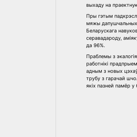
выхаду на праектную
Пры гэтым падкрэслі
мяжы дапушчальных 
Беларускага навуков
серавадароду, аміяк
да 96%. 
Праблемы з экалогія
работнікі прадпрыемс
адным з новых цэхаў
трубу з гарачай шчол
якіх пазней памёр у 