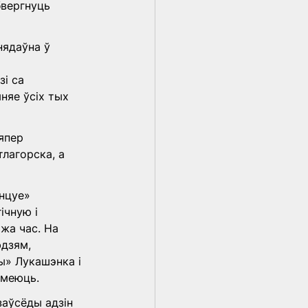
бвергнуць 
ядаўна ў 
 
і са 
няе ўсіх тых 
япер 
лагорска, а 
нцуе» 
ічную і 
жа час. На 
дзям, 
ы» Лукашэнка і 
ўмеюць.
аўсёды адзін 