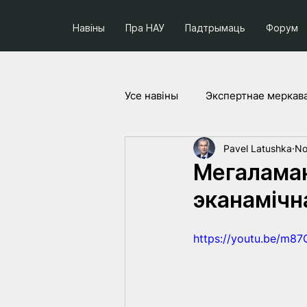
Навіны
Пра НАУ
Падтрымаць
Форум
Усе навiны
Экспертнае меркав
Pavel Latushka
No
Соцыум і палітыка
Праек
Мегалама
эканамічн
https://youtu.be/m8