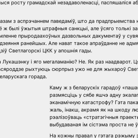
ыся росту грамадскай незадаволенасці, паспяшаліся а
азам з аспрэчаннем паведаміў, што да прадпрыемства н
 ж былі ўжытыя штрафныя санкцыі, але ўсяго толькі за
мленне прыродаахоўных дазвольных дакументаў у сувяз
дзеяння ранейшых. Але нават такое апраўданне не адмя
дзіў Светлагорскі ЦКК у апошнія гады.
а Лукашэнку і яго мегаламанію? Не. Як раз наадварот. Ц
 асяроддзе рыхтуюць сюрпрыз ужо не для жыхароў Свет
еларускага горада. 
Каму ж з беларускіх гарадоў «паша
размясціць у сябе яшчэ адну экалаг
эканамічную катастрофу? Гэта пака
жаль, інакш, акрамя як на шкоду лю
рэалізоўваць «стратэгічныя праект
выбудаваная ім сістэма проста не 
На кожны правал у гэтага рэжыму з