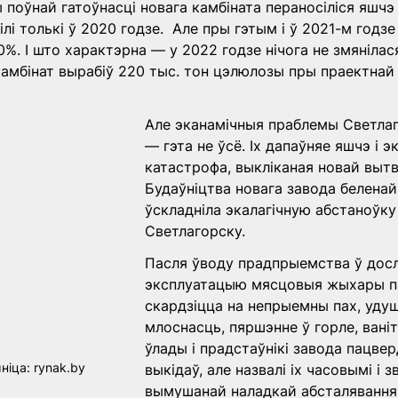
поўнай гатоўнасці новага камбіната пераносіліся яшчэ 
лі толькі ў 2020 годзе.  Але пры гэтым і ў 2021-м годзе
0%. І што характэрна — у 2022 годзе нічога не змянілас
амбінат вырабіў 220 тыс. тон цэлюлозы пры праектнай 
Але эканамічныя праблемы Светлаг
— гэта не ўсё. Іх дапаўняе яшчэ і э
катастрофа, выкліканая новай выт
Будаўніцтва новага завода белена
ўскладніла экалагічную абстаноўку
Светлагорску. 
Пасля ўводу прадпрыемства ў дос
эксплуатацыю мясцовыя жыхары па
скардзіцца на непрыемны пах, удуш
млоснасць, пяршэнне ў горле, вані
ўлады і прадстаўнікі завода пацверд
ніца: rynak.by
выкідаў, але назвалі іх часовымі і зв
вымушанай наладкай абсталявання 