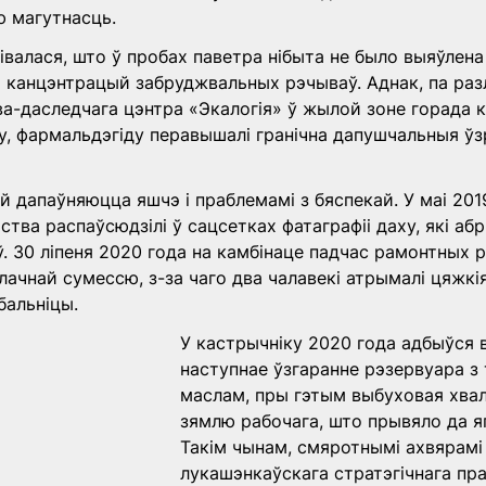
 магутнасць. 
валася, што ў пробах паветра нібыта не было выяўлен
канцэнтрацый забруджвальных рэчываў. Аднак, па разл
а-даследчага цэнтра «Экалогія» ў жылой зоне горада 
у, фармальдэгіду перавышалі гранічна дапушчальныя ўз
й дапаўняюцца яшчэ і праблемамі з бяспекай. У маі 201
тва распаўсюдзілі ў сацсетках фатаграфіі даху, які абр
. 30 ліпеня 2020 года на камбінаце падчас рамонтных 
ачнай сумессю, з-за чаго два чалавекі атрымалі цяжкія 
бальніцы. 
У кастрычніку 2020 года адбыўся в
наступнае ўзгаранне рэзервуара з
маслам, пры гэтым выбуховая хваля
зямлю рабочага, што прывяло да яг
Такім чынам, смяротнымі ахвярамі
лукашэнкаўскага стратэгічнага пра