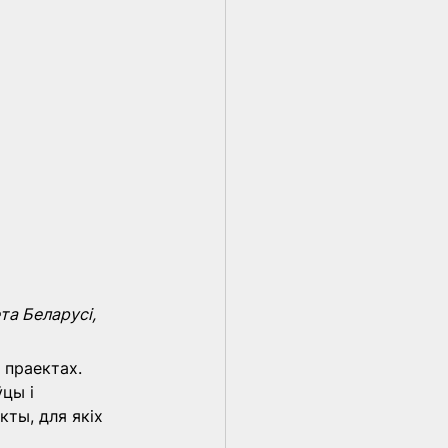
та Беларусі, 
 праектах. 
цы і 
кты, для якіх 