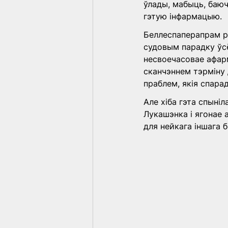
ўлады, мабыць, баюч
гэтую інфармацыю.
Беллеспаперапрам р
судовым парадку ўсё
несвоечасовае афар
сканчэннем тэрміну 
праблем, якія спара
Але хіба гэта спыніл
Лукашэнка і ягонае
для нейкага іншага б