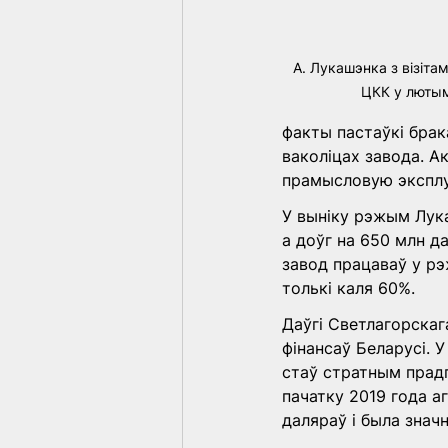
А. Лукашэнка з візітам
ЦКК у люты
факты пастаўкі брак
ваколіцах завода. А
прамысловую экспл
У выніку рэжым Лука
а доўг на 650 млн да
завод працаваў у рэ
толькі каля 60%. 
Даўгі Светлагорскаг
фінансаў Беларусі. 
стаў стратным прадп
пачатку 2019 года а
даляраў і была зна