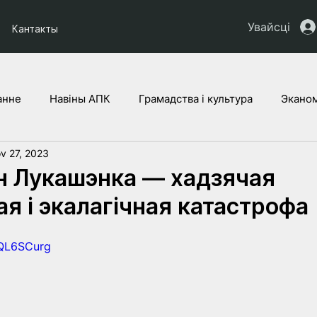
Увайсці
Кантакты
анне
Навіны АПК
Грамадства і культура
Эканом
v 27, 2023
ты НАУ
Дзеці Украіны
Юрыдычная аналітыка
Г
н Лукашэнка — хадзячая
ая і экалагічная катастрофа
7QL6SCurg