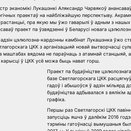
стр эканомікі Лукашэнкі Аляксандр Чарвякоў анансаваў
гічных праектаў на найбліжэйшую перспектыву. Акрамя
растанцыі, пра якую мы ўжо гаварылі ў адным з нашых 
нсаваў праект па ўзвядзенні ў Беларусі новага цэлюлозн
 адзін цэлюлозна-кардонны камбінат Лукашэнка ўжо ст
тлагорскага ЦКК з арганізацыяй новай вытворчасці сул
 маштабах вядома не параўнаць з атамнай станцыяй, а
 карысці ў ЦКК усё можа быць нават горш.
Праект па будаўніцтве цэлюлознага
базе Светлагорскага ЦКК расцягнуў
гадоў і абышоўся ў адзін мільярд д
будаўніцтва адбывалася з вялікім а
графіка.
Першы раз Светлагорскі ЦКК павінн
запусціць яшчэ ў далёкім 2016 годз
тэрміны гатоўнасці вымушаныя былі