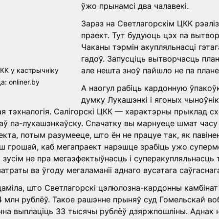
ўжо прынамсі два чалавекі.
Зараз на Светлагорскім ЦКК рэалі
праект. Тут будуюць цэх па вытвор
Чаканы тэрмін акупляльнасці гэтаг
гадоў. Запусціць вытворчасць план
але нешта зноў пайшло не па плане
КК у кастрычніку 
: onliner.by
А наогул рабіць кардонную ўпакоўк
думку Лукашэнкі і ягоных чыноўнік
я тэхналогія. Салігорскі ЦКК — характэрны прыклад сх
аў па-лукашэнкаўску. Спачатку вы марнуеце шмат часу 
кта, потым разумееце, што ён не працуе так, як павінен
ш грошай, каб мегапраект нарэшце зрабіць ужо суперм
зусім не пра мегаэфектыўнасць і суперакупляльнасць т
атраты ва ўгоду мегаламаніі аднаго вусатага саўгаснага
даміла, што Светлагорскі цэлюлозна-кардонны камбінат
 млн рублёў. Такое рашэнне прыняў суд Гомельскай воб
нна выплаціць 33 тысячы рублёў дзяржпошліны. Аднак 