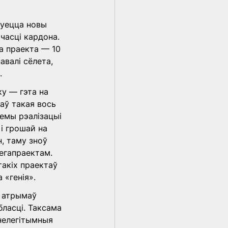
зуецца новы 
часці кардона. 
а праекта — 10 
авалі сёлета, 
.
у — гэта на 
аў такая вось 
емы рэалізацыі 
і грошай на 
, таму зноў 
егапраектам. 
акіх праектаў 
 «генія».
 атрымаў 
ласці. Таксама 
нелегітымныя 