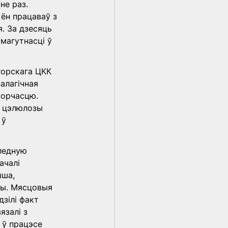
не раз. 
 ён працаваў з 
я. За дзесяць 
магутнасці ў 
орскага ЦКК 
калагічная 
ворчасцю. 
й цэлюлозы 
 ў 
ледную 
чалі 
ша, 
ты. Мясцовыя 
зілі факт 
язалі з 
ў працэсе 