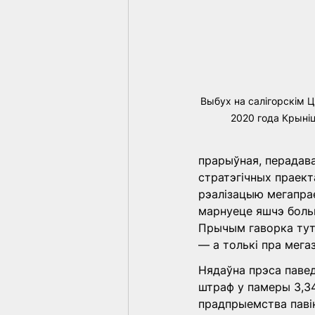
Выбух на салігорскім Ц
2020 года Крыніца
прарыўная, перадава
стратэгічных праект
рэалізацыю мегапрае
марнуеце яшчэ боль
Прычым гаворка тут 
— а толькі пра мегаз
Нядаўна прэса паве
штраф у памеры 3,34
прадпрыемства паві