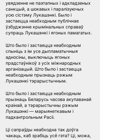
увядзенне не паэтапных і адкладзеных 
санкцый, а шокавых і паралізуючых 
усю сістэму Лукашэнкі. Было і 
застаецца неабходным публічнае 
ўзбуджэнне крымінальных справаў 
супраць Лукашэнкі і ягоных памагатых.
Што было і застаецца неабходным 
спыніць з ім усе дыпламатычныя 
адносіны, выключыць ягоных 
прадстаўнікоў з усіх міжнародных 
арганізацый. Што было і застаецца 
неабходным прызнаць рэжым 
Лукашэнкі тэрарыстычным.
Што было і застаецца неабходным 
прызнаць Беларусь часова акупаванай 
краінай, а тэрарыстычны рэжым 
Лукашэнкі — марыянеткавым і 
падкантрольным Расіі.
Ці сапраўды неабходна так доўга 
чакаць, каб зрабіць усё гэта? Ці, можа, 