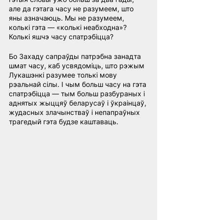
але да гэтага часу не разумеем, што 
яны азначаюць. Мы не разумеем, 
колькі гэта — «колькі неабходна»? 
Колькі яшчэ часу спатрэбіцца?
Бо Захаду сапраўды патрэбна занадта 
шмат часу, каб усвядоміць, што рэжым 
Лукашэнкі разумее толькі мову 
рэальнай сілы. І чым больш часу на гэта 
спатрэбіцца — тым больш разбураных і 
аднятых жыццяў беларусаў і ўкраінцаў, 
жудасных злачынстваў і непапраўных 
трагедый гэта будзе каштаваць.