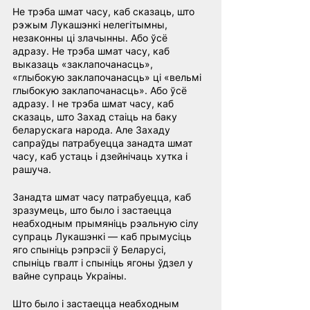
Не трэба шмат часу, каб сказаць, што 
рэжым Лукашэнкі нелегітымны, 
незаконны ці злачынны. Або ўсё 
адразу. Не трэба шмат часу, каб 
выказаць «заклапочанасць», 
«глыбокую заклапочанасць» ці «вельмі 
глыбокую заклапочанасць». Або ўсё 
адразу. І не трэба шмат часу, каб 
сказаць, што Захад стаіць на баку 
беларускага народа. Але Захаду 
сапраўды патрабуецца занадта шмат 
часу, каб устаць і дзейнічаць хутка і 
рашуча.
Занадта шмат часу патрабуецца, каб 
зразумець, што было і застаецца 
неабходным прымяніць рэальную сілу 
супраць Лукашэнкі — каб прымусіць 
яго спыніць рэпрэсіі ў Беларусі, 
спыніць гвалт і спыніць ягоны ўдзел у 
вайне супраць Украіны.
Што было і застаецца неабходным 