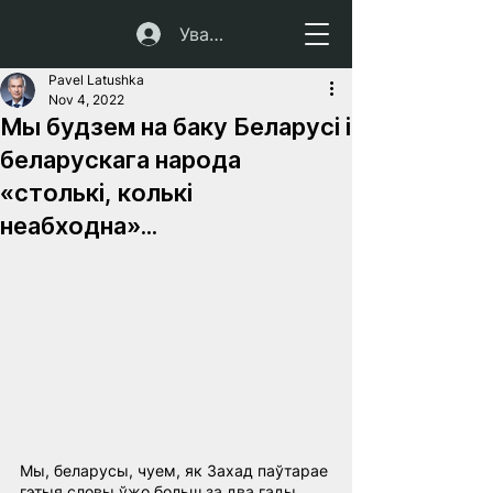
Увайсці
Pavel Latushka
Nov 4, 2022
Мы будзем на баку Беларусі і
беларускага народа
«столькі, колькі
неабходна»...
Мы, беларусы, чуем, як Захад паўтарае 
гэтыя словы ўжо больш за два гады, 