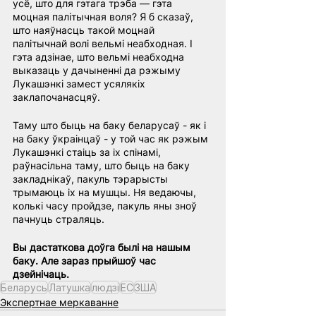
усё, што для гэтага трэба — гэта 
моцная палітычная воля? Я б сказаў, 
што наяўнасць такой моцнай 
палітычнай волі вельмі неабходная. І 
гэта адзінае, што вельмі неабходна 
выказаць у дачыненні да рэжыму 
Лукашэнкі замест усялякіх 
заклапочанасцяў.
Таму што быць на баку беларусаў - як і 
на баку ўкраінцаў - у той час як рэжым 
Лукашэнкі стаіць за іх спінамі, 
раўнасільна таму, што быць на баку 
закладнікаў, пакуль тэрарысты 
трымаюць іх на мушцы. Ня ведаючы, 
колькі часу пройдзе, пакуль яны зноў 
пачнуць страляць.
Вы дастаткова доўга былі на нашым 
баку. Але зараз прыйшоў час 
дзейнічаць.
Беларусь
Латушка
людзі
ЕС
ЗША
Экспертнае меркаванне