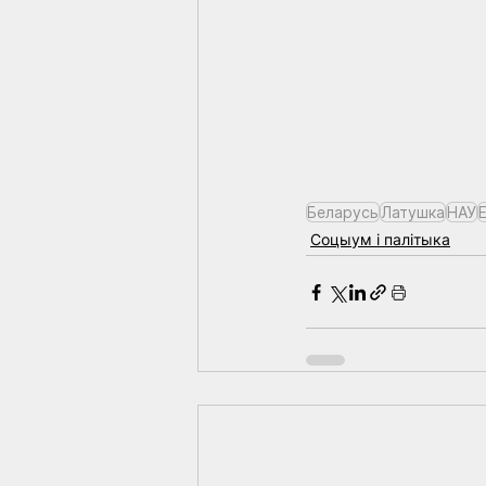
Беларусь
Латушка
НАУ
Соцыум і палітыка