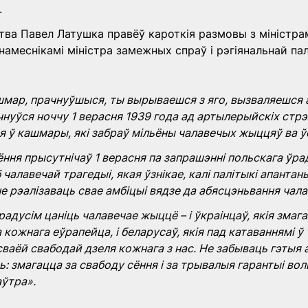
.
а Павел Латушка правёў кароткія размовы з міністрам
намеснікамі міністра замежных спраў і рэгіянальнай пал
ашмар, прачнуўшыся, ты вырываешся з яго, вызваляешся а
чнуўся ноччу 1 верасня 1939 года ад артылерыйскіх стрэ
ся ў кашмары, які забраў мільёны чалавечых жыццяў ва ў
ёння прысутнічаў 1 верасня па запрашэнні польскага ўрад
чалавечай трагедыі, якая ўзнікае, калі палітыкі апантан
не рэалізаваць свае амбіцыі вядзе да абясцэньвання чал
адусім цаніць чалавечае жыццё – і ўкраінцаў, якія змаг
а кожнага еўрапейца, і беларусаў, якія пад катаваннямі ў
аёй свабодай дзеля кожнага з нас. Не забываць гэтыя 
ь: змагацца за свабоду сёння і за трывалыя гарантыі вол
ўтра».