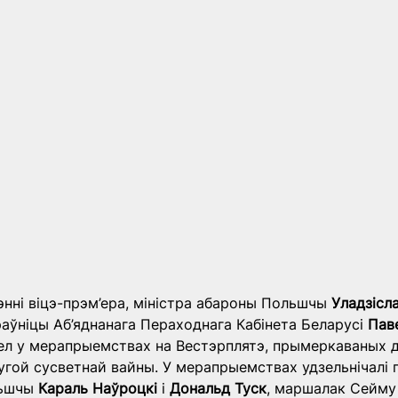
энні віцэ-прэм’ера, міністра абароны Польшчы 
Уладзісла
раўніцы Аб’яднанага Пераходнага Кабінета Беларусі 
Пав
ел у мерапрыемствах на Вестэрплятэ, прымеркаваных д
угой сусветнай вайны. У мерапрыемствах удзельнічалі пр
ьшчы 
Караль Наўроцкі
 і 
Дональд Туск
, маршалак Сейму