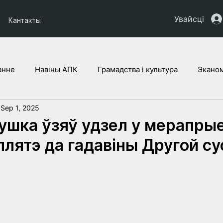
Увайсці
Кантакты
анне
Навіны АПК
Грамадства і культура
Эканом
Sep 1, 2025
ты НАУ
Дзеці Украіны
Юрыдычная аналітыка
Г
ушка ўзяў удзел у мерапры
плятэ да гадавіны Другой с