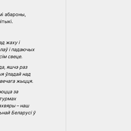
і абароны, 
ітыкі.
д жаху і 
лаў і падаючых 
сім свеце.
а, яшчэ раз 
ыя ўладай над 
авечага жыцця.
аюцца за 
 турмах 
ахвяры – наш 
ьнай Беларусі ў 