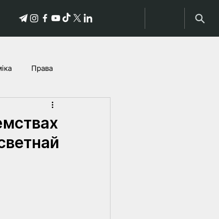
іка
Права
історыі пацярпелых
емствах
усветнай