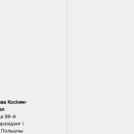
ва Косіняк-
ел 
а 86-й 
эзідэнт і 
 Польшчы 