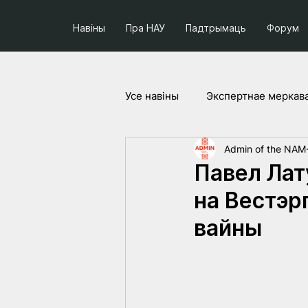
Навіны
Пра НАУ
Падтрымаць
Форум
Усе навiны
Экспертнае меркав
Admin of the NAM
Соцыум і палітыка
Праек
Павел Лат
на Вестэр
вайны