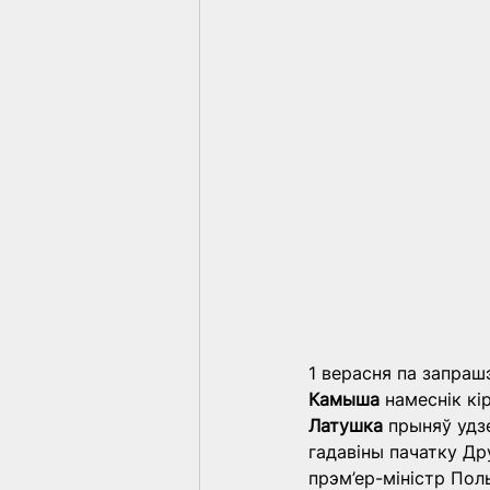
1 верасня па запраш
Камыша
 намеснік кі
Латушка
 прыняў удз
гадавіны пачатку Др
прэм’ер-міністр Пол