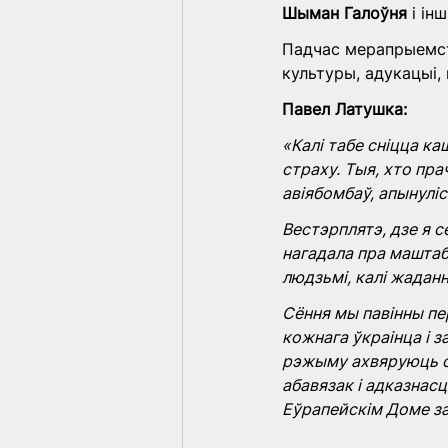
Шыман Галоўня
 і інш
Падчас мерапрыемств
культуры, адукацыі, 
Павел Латушка:
«Калі табе сніцца к
страху. Тыя, хто пра
авіябомбаў, апынулі
Вестэрплятэ, дзе я с
нагадала пра маштаб 
людзьмі, калі жадан
Сёння мы павінны пер
кожнага ўкраінца і з
рэжыму ахвяруюць св
абавязак і адказнасц
Еўрапейскім Доме за