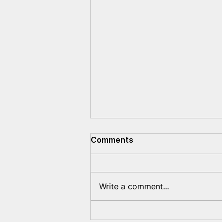
Comments
Write a comment...
Павел Латушка ўзяў удзел