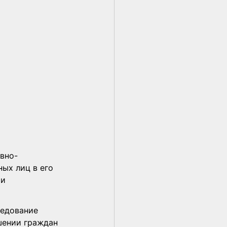
вно-
ых лиц в его 
и 
едование 
шении граждан 