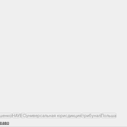
шенко
НАУ
ЕС
универсальная юрисдикция
трибунал
Польша
раво