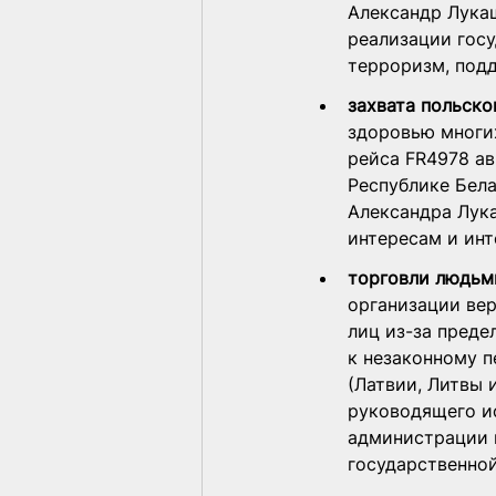
Александр Лукаш
реализации гос
терроризм, под
захвата польско
здоровью многи
рейса FR4978 ав
Республике Бел
Александра Лук
интересам и ин
торговли людьм
организации вер
лиц из-за преде
к незаконному 
(Латвии, Литвы 
руководящего и
администрации 
государственно