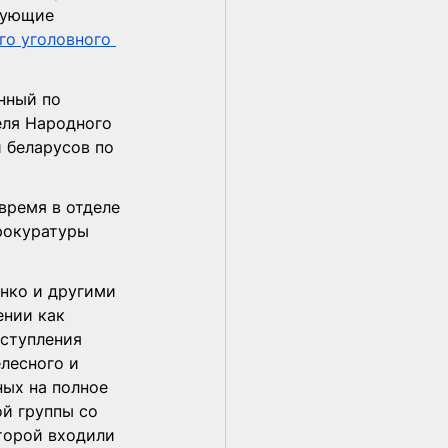
вующие 
о уголовного 
нный по 
ля Народного 
 беларусов по 
время в отделе 
рокуратуры 
нко и другими 
нии как 
еступления 
лесного и 
ых на полное 
й группы со 
торой входили 