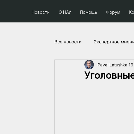
Новости
О НАУ
Помощь
Форум
К
Все новости
Экспертное мнен
Pavel Latushka
19
Социум и политика
Прое
Уголовные