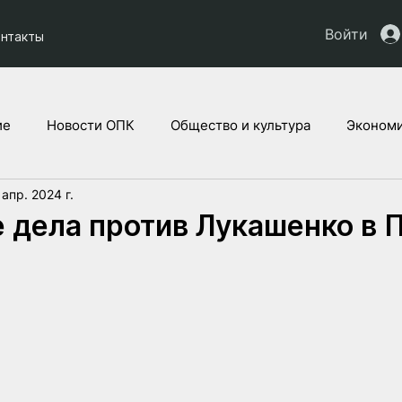
Войти
онтакты
ие
Новости ОПК
Общество и культура
Экономи
 апр. 2024 г.
кты НАУ
Дети Украины
Юридическая аналитика
 дела против Лукашенко в 