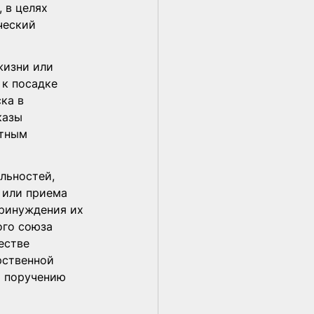
 в целях 
ческий 
жизни или 
к посадке 
ка в 
казы 
тным 
льностей, 
 или приема 
принуждения их 
го союза 
естве 
рственной 
о поручению 