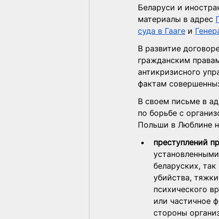
Беларуси и иностра
материалы в адрес 
суда в Гааге
 и 
Генер
В развитие договоре
гражданским права
антикризисного упр
фактам совершенных
В своем письме в а
по борьбе с органи
Польши в Люблине н
преступлений п
установленными
беларуских, так
убийства, тяжки
психического вр
или частичное ф
стороны организ