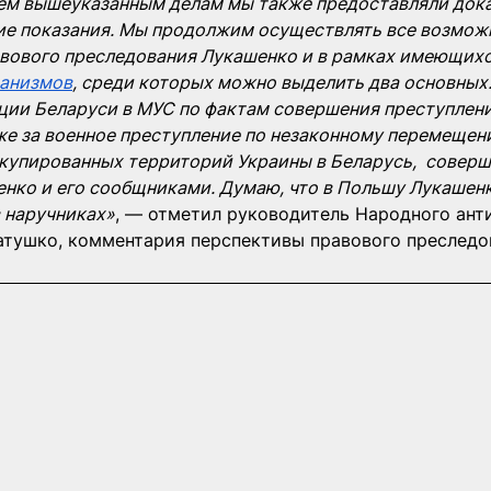
сем вышеуказанным делам мы также предоставляли дока
ие показания. Мы продолжим осуществлять все возмож
авового преследования Лукашенко и в рамках имеющихс
анизмов
, среди которых можно выделить два основных:
ции Беларуси в МУС по фактам совершения преступлени
же за военное преступление по незаконному перемещен
ккупированных территорий Украины в Беларусь,  соверш
нко и его сообщниками. Думаю, что в Польшу Лукашен
в наручниках»
, — отметил руководитель Народного ант
атушко, комментария перспективы правового преследо