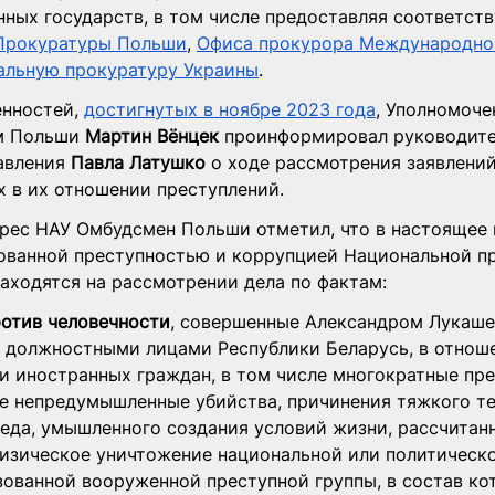
нных государств, в том числе предоставляя соответст
Прокуратуры Польши
, 
Офиса прокурора Международног
альную прокуратуру Украины
.
нностей, 
достигнутых в ноябре 2023 года
, Уполномоче
м Польши 
Мартин Вёнцек
 проинформировал руководите
авления 
Павла Латушко
 о ходе рассмотрения заявлений
 в их отношении преступлений.
дрес НАУ Омбудсмен Польши отметил, что в настоящее 
зованной преступностью и коррупцией Национальной п
аходятся на рассмотрении дела по фактам:
ротив человечности
, совершенные Александром Лукаше
 должностными лицами Республики Беларусь, в отноше
 и иностранных граждан, в том числе многократные пр
е непредумышленные убийства, причинения тяжкого те
еда, умышленного создания условий жизни, рассчитанн
изическое уничтожение национальной или политическо
ованной вооруженной преступной группы, в состав ко