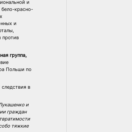
циональной и 
 бело-красно-
х 
нных и 
талы, 
 против 
ная группа, 
вие 
ра Польши по 
 следствия в 
Лукашенко и 
ии граждан 
отвратимости 
собо тяжкие 