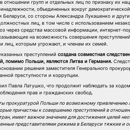
 в отношении групп и отдельных лиц по признаку их на
ринадлежности, объединенных вокруг демократической
 Беларуси, со стороны Александра Лукашенко и други
олжностных лиц, в том числе с использованием незако
оз через средства массовой информации, интернет-пор
казывающие на возможность совершения преступлений
и лиц, которым угрожают, и членам их семей.
указанных преступлений 
создана совместная следствен
й, помимо Польши, являются Литва и Германия.
 Следст
основании решения заместителя Генерального прокуро
анной преступности и коррупции. 
рил Павла Латушко, что продолжит наблюдать за ходом
соблюдения прав и гражданских свобод.
ы прокуратурой Польши по возможному привлечению 
торые причастны к совершению преступлений в отношен
тран, имеет важное значение для достижения целей не
шенные представителями режима в Беларуси тяжкие и о