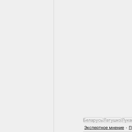
Беларусь
Латушко
Лука
Экспертное мнение
П