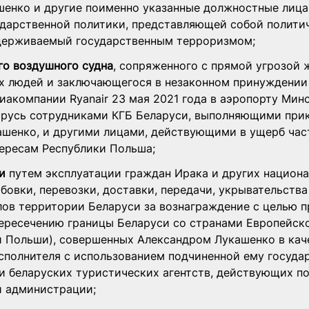
енко и другие поименно указанные должностные лица,
ударственной политики, представляющей собой полити
держиваемый государственным терроризмом;
го воздушного судна
, сопряженного с прямой угрозой 
х людей и заключающегося в незаконном принуждении 
иакомпании Ryanair 
23 мая 2021 года
 в аэропорту Минс
арусь сотрудниками КГБ Беларуси, выполняющими при
ашенко, и другими лицами, действующими в ущерб час
тересам Республики Польша;
и
 путем эксплуатации граждан Ирака и других национа
бовки, перевозки, доставки, передачи, укрывательства
лов территории Беларуси за вознаграждение с целью 
пересечению границы Беларуси со странами Европейско
и Польши), совершенных Александром Лукашенко в кач
сполнителя с использованием подчиненной ему госуда
и беларуских туристических агентств, действующих п
й администрации;