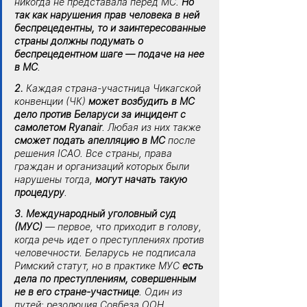
никогда не представала перед МС. 
Но 
так как нарушения прав человека в ней 
беспрецедентны, то и заинтересованные 
страны должны подумать о 
беспрецедентном шаге — подаче на нее 
в МС
.
2.
 Каждая страна-участница Чикагской 
конвенции (ЧК) 
может возбудить в МС 
дело против Беларуси за инцидент с 
самолетом Ryanair
. Любая из них также 
сможет подать апелляцию в МС
 после 
решения ICAO. Все страны, права 
граждан и организаций которых были 
нарушены тогда, 
могут начать такую 
процедуру
.
3. Международный уголовный суд 
(МУС)
 — первое, что приходит в голову, 
когда речь идет о преступлениях против 
человечности. Беларусь не подписала 
Римский статут, но в практике МУС 
есть 
дела по преступлениям, совершенным 
не в его стране-участнице
. Один из 
путей: резолюция Совбеза ООН. 