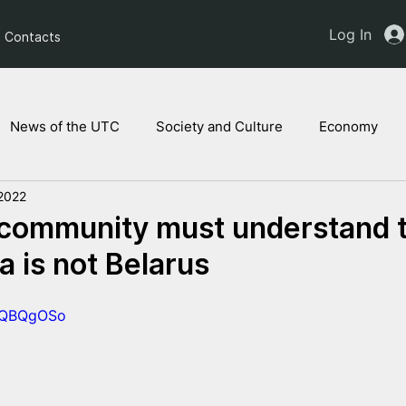
Log In
Contacts
News of the UTC
Society and Culture
Economy
2022
ts of the NAM
Ukrainian children
Legal Analysis
 community must understand 
 is not Belarus
aTQBQgOSo