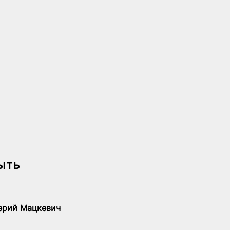
ыть 
ерий Мацкевич 