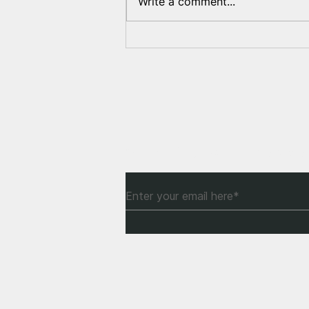
Write a comment...
The Lukashenko regime is
acting solely in the
interests of the occupying
country
Subscribe to Our Newsle