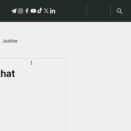
Justice
Stories of Victims
that