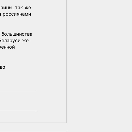
аины, так же 
и россиянами 
 большинства 
Беларуси же 
оенной 
во 