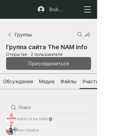
Войти
Группы
Группа сайта The NAM info
Открытая
·
2 пользователя
Присоединиться
Обсуждение
Медиа
Файлы
Участники
Admin of the NAM
Ram Vasekar