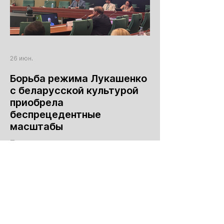
26 июн.
Борьба режима Лукашенко
с беларусской культурой
приобрела
беспрецедентные
масштабы
Тезисы выступления заместителя
руководительницы Объединенного
Переходного Кабинета Беларуси, члена
делегации Координационного совета в
Парламентской ассамблее Совета
Европы Павла Латушко по вопросу
беларусской культуры на заседании
Комитета ПАСЕ по культуре, науке,