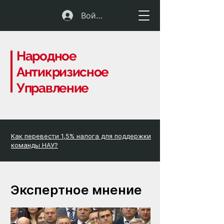
Войти
Народное
Антикризисное
Управление
Как перевести 1,5% налога для поддержки
команды НАУ?
Экспертное мнение