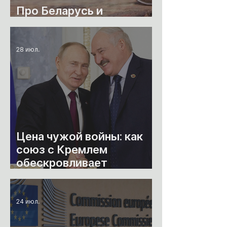
Про Беларусь и
эмиграцию
28 июл.
Цена чужой войны: как
союз с Кремлем
обескровливает
Беларусь
24 июл.