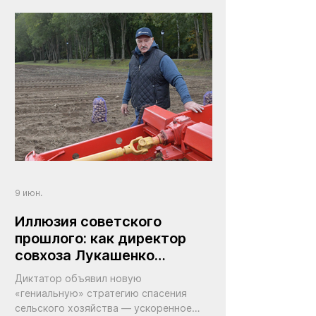
9 июн.
Иллюзия советского
прошлого: как директор
совхоза Лукашенко
уничтожил сельское
Диктатор объявил новую
хозяйство Беларуси
«гениальную» стратегию спасения
сельского хозяйства — ускоренное