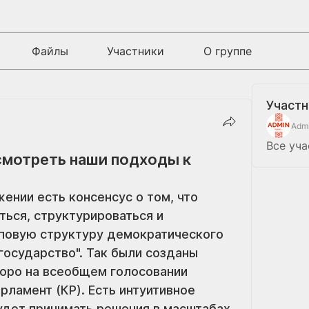
Файлы
Участники
О группе
Участн
Admi
Все уча
смотреть наши подходы к
нии есть консенсус о том, что 
ься, структурироваться и 
иповую структуру демократического 
огосударство". Так были созданы 
оро на всеобщем голосовании 
рламент (КР). Есть интуитивное 
удет принимать решения в масштабах 