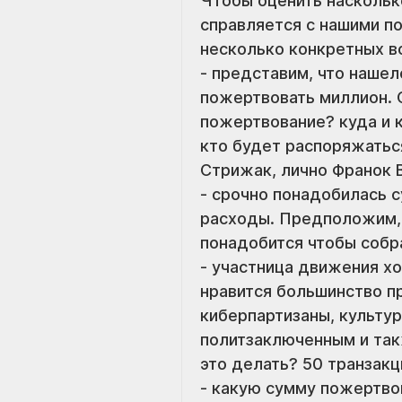
Чтобы оценить наскольк
справляется с нашими по
несколько конкретных в
- представим, что нашел
пожертвовать миллион. 
пожертвование? куда и к
кто будет распоряжатьс
Стрижак, лично Франок В
- срочно понадобилась 
расходы. Предположим, 
понадобится чтобы собр
- участница движения хо
нравится большинство про
киберпартизаны, культур
политзаключенным и такж
это делать? 50 транзак
- какую сумму пожертво