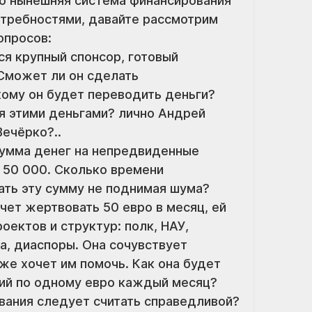
о нынешняя система финансирования 
требностями, давайте рассмотрим 
опросов:
ся крупный спонсор, готовый 
Сможет ли он сделать 
ому он будет переводить деньги? 
я этими деньгами? лично Андрей 
ечёрко?..
сумма денег на непредвиденные 
50 000. Сколько времени 
ать эту сумму не поднимая шума?
чет жертвовать 50 евро в месяц, ей 
ектов и структур: полк, НАУ, 
а, диаспоры. Она сочувствует 
е хочет им помочь. Как она будет 
ций по одному евро каждый месяц?
вания следует считать справедливой? 