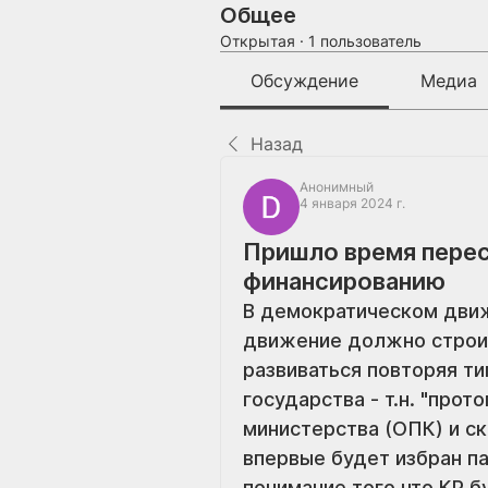
Общее
Открытая
·
1 пользователь
Обсуждение
Медиа
Назад
Анонимный
4 января 2024 г.
Пришло время пере
финансированию
В демократическом движе
движение должно строит
развиваться повторяя т
государства - т.н. "прот
министерства (ОПК) и ск
впервые будет избран па
понимание того что КР б