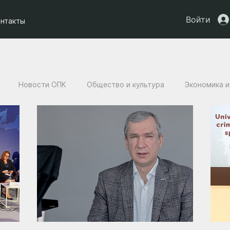
Войти
онтакты
Новости ОПК
Общество и культура
Экономика и
ы НАУ
Дети Украины
Юридическая аналитика
Ис