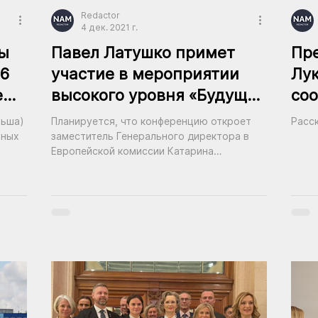
Redactor
4 дек. 2021 г.
ы
Павел Латушко примет
Пр
 6
участие в мероприятии
Лук
е
высокого уровня «Будущее
со
Восточного партнерства в
ун
льша)
Планируется, что конференцию откроет
Расс
ЕС»
юр
тных
заместитель Генерального директора в
Европейской комиссии Катарина
Матернова