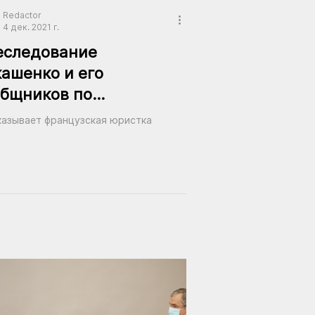
Redactor
4 дек. 2021 г.
еследование
ашенко и его
общников по
иверсальной
казывает французская юристка
исдикции во Франции