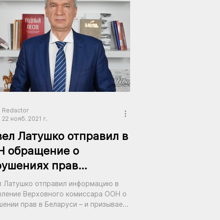
Redactor
22 нояб. 2021 г.
ел Латушко отправил в
Н обращение о
рушениях прав
овека в Беларуси
л Латушко отправил информацию в
жимом Лукашенко
вление Верховного комиссара ООН о
ении прав в Беларуси – и призывает
ать это беларусов