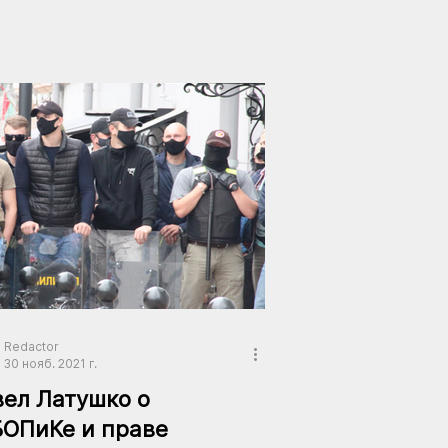
Redactor
30 нояб. 2021 г.
ел Латушко о
БОПиКе и праве