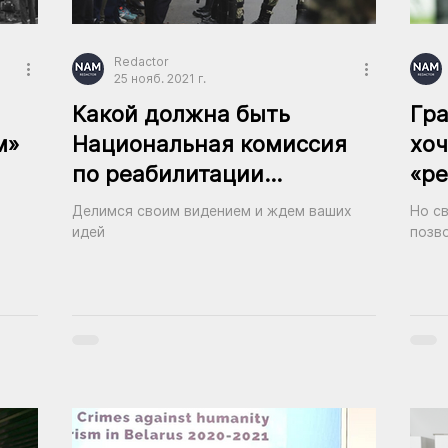
Redactor
25 нояб. 2021 г.
Какой должна быть
Гр
м»
Национальная комиссия
хоч
по реабилитации
«ре
репрессированных?
най
Делимся своим видением и ждем ваших
Но с
идей
позв