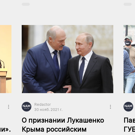
Redactor
30 нояб. 2021 г.
О признании Лукашенко
Пав
и».
Крыма российским
ГУ