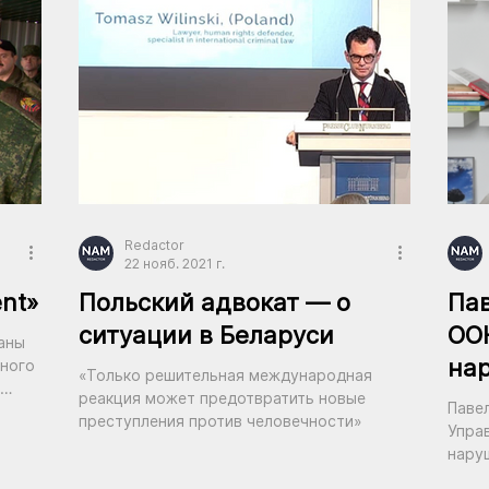
Redactor
22 нояб. 2021 г.
ent»
Польский адвокат — о
Пав
ситуации в Беларуси
ОО
аны
на
сного
«Только решительная международная
чел
реакция может предотвратить новые
Паве
преступления против человечности»
ре
Упра
наруш
сдел