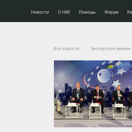
Новости
О НАУ
Помощь
Форум
К
Все новости
Экспертное мнение
Социум и политика
Проект