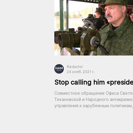
Redactor
24 нояб. 2021 г.
Stop calling him «presid
Совместное обращение Офиса Светл
Тихановской и Народного антикризи
управления к зарубежным политикам,
журналистам и лидерам мнений