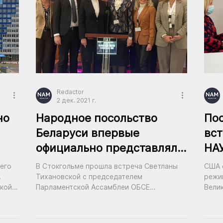
Redactor
2 дек. 2021 г.
но
Народное посольство
По
Беларуси впервые
вст
официально представляло
НА
НАУ на международной
его
В Стокгольме прошла встреча Светланы
США 
встрече
.
Тихановской с председателем
режи
ской
Парламентской Ассамблеи ОБСЕ
Вели
Маргаретой Седерфельт