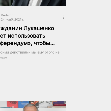
Redactor
24 нояб. 2021 г.
ажданин Лукашенко
ет использовать
ферендум», чтобы
ти себе легитимность
воими действиями мы ему этого не
олим