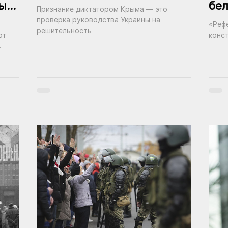
ы
бел
Признание диктатором Крыма — это
бю
проверка руководства Украины на
«Реф
решительность
не
ют
конс
зма