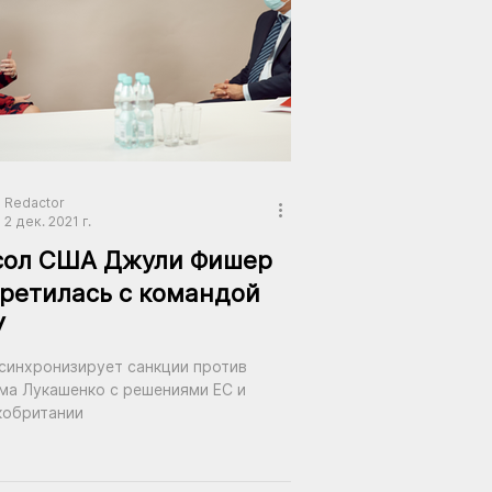
Redactor
2 дек. 2021 г.
сол США Джули Фишер
ретилась с командой
У
синхронизирует санкции против
ма Лукашенко с решениями ЕС и
кобритании