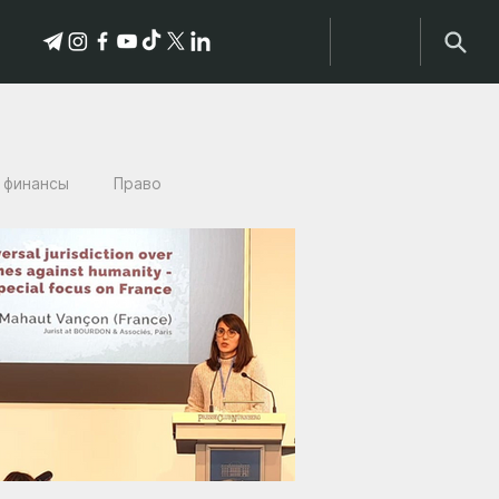
 финансы
Право
тории пострадавших