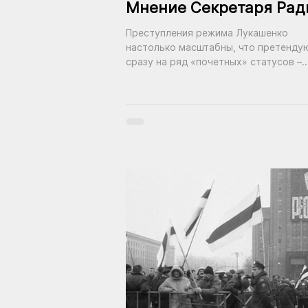
Мнение Секретаря Рад
БНР о действиях
Преступления режима Лукашенко
диктатуры
настолько масштабны, что претенду
сразу на ряд «почетных» статусов –
вплоть до международного террори