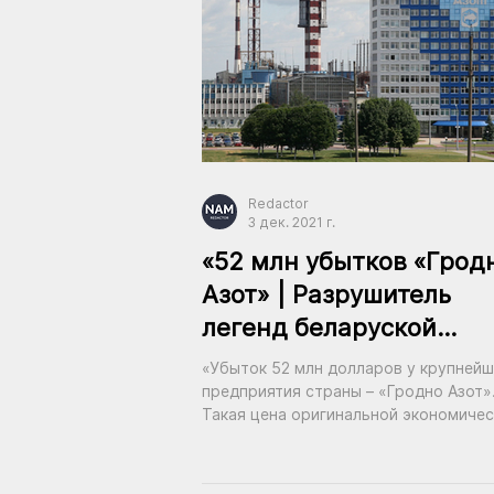
Redactor
3 дек. 2021 г.
«52 млн убытков «Грод
Азот» | Разрушитель
легенд беларуской
промышленности
«Убыток 52 млн долларов у крупнейш
предприятия страны – «Гродно Азот»
Такая цена оригинальной экономиче
модели»