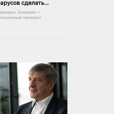
арусов сделать
ллетень
ерендум» Лукашенко =
действительным
титуционный переворот