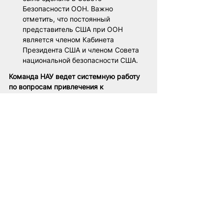
Безопасности ООН. Важно 
отметить, что постоянный 
представитель США при ООН 
является членом Кабинета 
Президента США и членом Совета 
национальной безопасности США. 
Команда НАУ ведет системную работу 
по вопросам привлечения к 
ответственности виновных в 
преступлениях. Ответственность за 
совершенные преступления неизбежна.
Лукашенко
НАУ
универсальная юрисдикция
трибунал
Право
Дети Украины