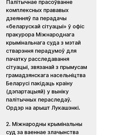
Палітычнае прасоўванне 
комплексных прававых 
дзеянняў па перадачы 
«беларускай сітуацыі» ў офіс 
пракурора Міжнароднага 
крымінальнага суда з мэтай 
стварэння перадумоў для 
пачатку расследавання 
сітуацыі, звязанай з прымусам 
грамадзянскага насельніцтва 
Беларусі пакідаць краіну 
(дэпартацыяй) у выніку 
палітычных пераследаў. 
Ордэр на арышт Лукашэнкі.
2. Міжнародны крымінальны 
суд за ваеннае злачынства