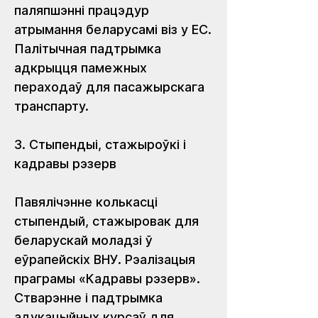
паляпшэнні працэдур 
атрымання беларусамі віз у ЕС. 
Палітычная падтрымка 
адкрыцця памежных 
пераходаў для пасажырскага 
транспарту.
3. Стыпендыі, стажыроўкі і 
кадравы рэзерв
Павялічэнне колькасці 
стыпендый, стажыровак для 
беларускай моладзі ў 
еўрапейскіх ВНУ. Рэалізацыя 
праграмы «Кадравы рэзерв». 
Стварэнне і падтрымка 
адукацыйных курсаў для 