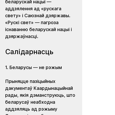
беларускай нацыі — 
аддзялення ад «рускага 
свету» і Саюзнай дзяржавы. 
«Рускі свет» — пагроза 
існаванню беларускай нацыі і 
дзяржаўнасці.
Салідарнасць
1. Беларусы — не рэжым
Прыняцце пазіцыйных 
дакументаў Каардынацыйнай 
рады, якія дэманструюць, што 
беларусаў неабходна 
аддзяляць ад рэжыму 