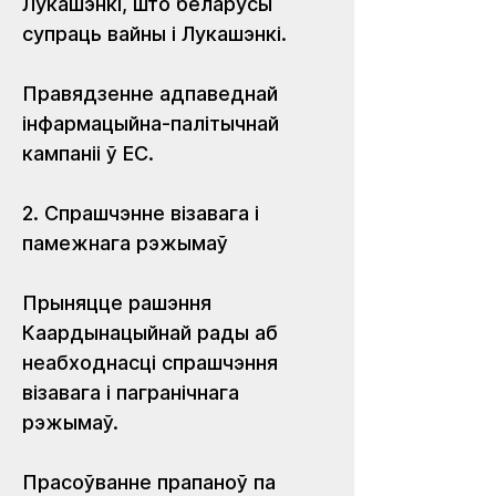
Лукашэнкі, што беларусы 
супраць вайны і Лукашэнкі.
Правядзенне адпаведнай 
інфармацыйна-палітычнай 
кампаніі ў ЕС.
2. Спрашчэнне візавага і 
памежнага рэжымаў
Прыняцце рашэння 
Каардынацыйнай рады аб 
неабходнасці спрашчэння 
візавага і пагранічнага 
рэжымаў.
Прасоўванне прапаноў па 