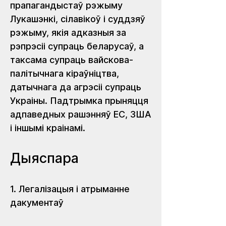
прапагандыстаў рэжыму 
Лукашэнкі, сілавікоў і суддзяў 
рэжыму, якія адказныя за 
рэпрэсіі супраць беларусаў, а 
таксама супраць вайскова-
палітычнага кіраўніцтва, 
датычнага да агрэсіі супраць 
Украіны. Падтрымка прыняцця 
адпаведных рашэнняў ЕС, ЗША 
і іншымі краінамі.
Дыяспара
1. Легалізацыя і атрыманне 
дакументаў