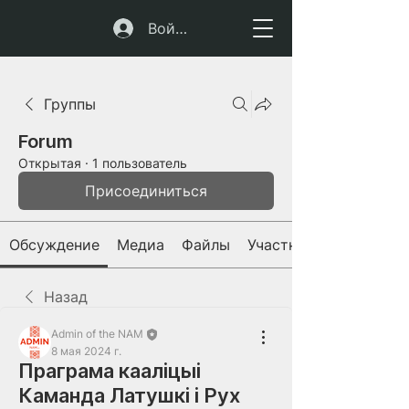
Войти
Группы
Forum
Открытая
·
1 пользователь
Присоединиться
Обсуждение
Медиа
Файлы
Участники
Назад
Admin of the NAM
8 мая 2024 г.
Праграма кааліцыі
Каманда Латушкі і Рух