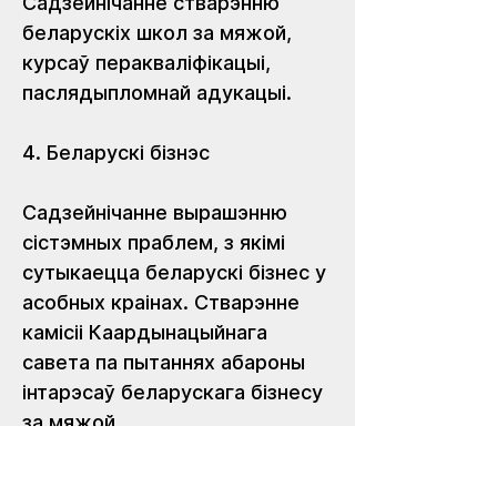
Садзейнічанне стварэнню 
беларускіх школ за мяжой, 
курсаў перакваліфікацыі, 
паслядыпломнай адукацыі. 
4. Беларускі бізнэс
Садзейнічанне вырашэнню 
сістэмных праблем, з якімі 
сутыкаецца беларускі бізнес у 
асобных краінах. Стварэнне 
камісіі Каардынацыйнага 
савета па пытаннях абароны 
інтарэсаў беларускага бізнесу 
за мяжой.
5. Пенсіі і сацыяльная 