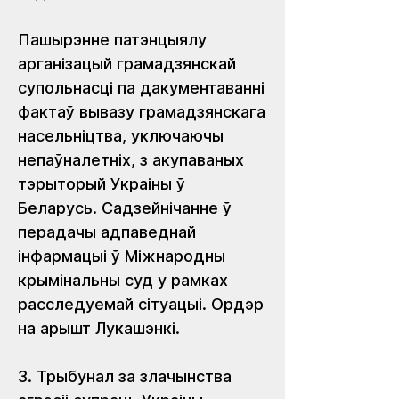
Пашырэнне патэнцыялу 
арганізацый грамадзянскай 
супольнасці па дакументаванні 
фактаў вывазу грамадзянскага 
насельніцтва, уключаючы 
непаўналетніх, з акупаваных 
тэрыторый Украіны ў 
Беларусь. Садзейнічанне ў 
перадачы адпаведнай 
інфармацыі ў Міжнародны 
крымінальны суд у рамках 
расследуемай сітуацыі. Ордэр 
на арышт Лукашэнкі.
3. Трыбунал за злачынства 