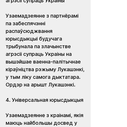
агрэсіі супраць Украіны
Узаемадзеянне з партнёрамі 
па забеспячэнні 
распаўсюджвання 
юрысдыкцыі будучага 
трыбунала па злачынстве 
агрэсіі супраць Украіны на 
вышэйшае ваенна-палітычнае 
кіраўніцтва рэжыму Лукашэнкі, 
у тым ліку самога дыктатара. 
Ордэр на арышт Лукашэнкі.
4. Універсальная юрысдыкцыя 
Узаемадзеянне з краінамі, якія 
маюць найбольшы досвед у 