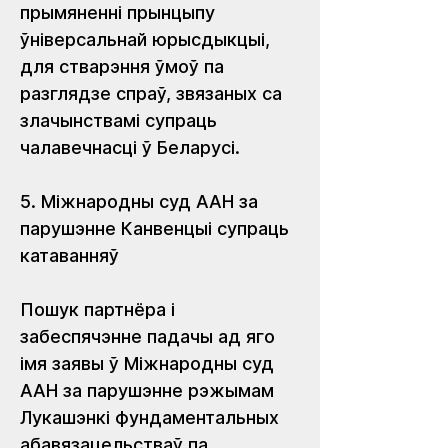
прымяненні прынцыпу 
ўніверсальнай юрысдыкцыі, 
для стварэння ўмоў па 
разглядзе спраў, звязаных са 
злачынствамі супраць 
чалавечнасці ў Беларусі. 
5. Міжнародны суд ААН за 
парушэнне Канвенцыі супраць 
катаванняў
Пошук партнёра і 
забеспячэнне падачы ад яго 
імя заявы ў Міжнародны суд 
ААН за парушэнне рэжымам 
Лукашэнкі фундаментальных 
абавязацельстваў па 