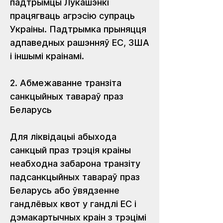
падтрымцы Лукашэнкі 
працягваць агрэсію супраць 
Украіны. Падтрымка прыняцця 
адпаведных рашэнняў ЕС, ЗША 
і іншымі краінамі.
2. Абмежаванне транзіта 
санкцыйных тавараў праз 
Беларусь
Для ліквідацыі абыхода 
санкцый праз трэція краіны 
неабходна забарона транзіту 
падсанкцыйных тавараў праз 
Беларусь або ўвядзенне 
гандлёвых квот у гандлі ЕС і 
дэмакартычных краін з трэцімі 