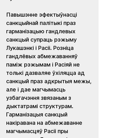
Павышэнне эфектыўнасці 
санкцыйнай палітыкі праз 
гарманізацыю гандлевых 
санкцый супраць рэжыму 
Лукашэнкі і Расіі. Розніца 
гандлёвых абмежаванняў 
паміж рэжымам і Расіяй не 
толькі дазваляе ўхіляцца ад 
санкцый праз адкрытыя межы, 
але і дае магчымасць 
узбагачэння звязаным з 
дыктатрамі структурам. 
Гарманізацыя санкцый 
накіравана на абмежаванне 
магчымасцяў Расіі пры 