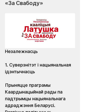
«За Свабоду»
Незалежнасць
1. Суверэнітэт і нацыянальная 
ідэнтычнасць
Прыняцце праграмы 
Каардынацыйнай рады па 
падтрымцы нацыянальнага 
адраджэння Беларусі. 