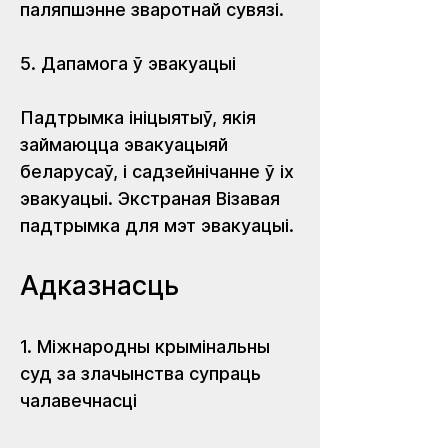
паляпшэнне зваротнай сувязі. 
5. Дапамога ў эвакуацыі
Падтрымка ініцыятыў, якія 
займаюцца эвакуацыяй 
беларусаў, і садзейнічанне ў іх 
эвакуацыі. Экстраная Візавая 
падтрымка для мэт эвакуацыі.
Адказнасць
1. Міжнародны крымінальны 
суд за злачынства супраць 
чалавечнасці