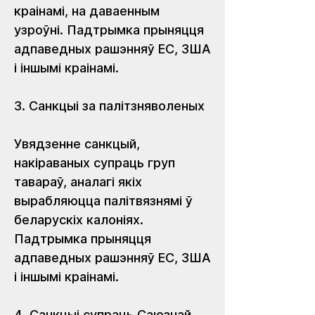
краінамі, на даваенным 
узроўні. Падтрымка прыняцця 
адпаведных рашэнняў ЕС, ЗША 
і іншымі краінамі.
3. Санкцыі за палітзняволеных
Увядзенне санкцый, 
накіраваных супраць груп 
тавараў, аналагі якіх 
вырабляюцца палітвязнямі ў 
беларускіх калоніях. 
Падтрымка прыняцця 
адпаведных рашэнняў ЕС, ЗША 
і іншымі краінамі.
4. Санкцыі супраць Саюзнай 