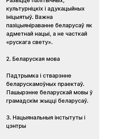
Развіцце палітычных, 
культурніцкіх і адукацыйных 
ініцыятыў. Важна 
пазіцыяніраванне беларусаў як 
адметнай нацыі, а не часткай 
«рускага свету». 
2. Беларуская мова
Падтрымка і стварэнне 
беларускамоўных праектаў. 
Пашырэнне беларускай мовы ў 
грамадскім жыцці беларусаў. 
3. Нацыянальныя інстытуты і 
цэнтры