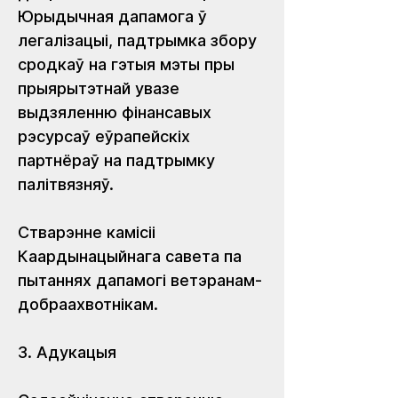
Юрыдычная дапамога ў 
легалізацыі, падтрымка збору 
сродкаў на гэтыя мэты пры 
прыярытэтнай увазе 
выдзяленню фінансавых 
рэсурсаў еўрапейскіх 
партнёраў на падтрымку 
палітвязняў.
Стварэнне камісіі 
Каардынацыйнага савета па 
пытаннях дапамогі ветэранам-
добраахвотнікам.
3. Адукацыя