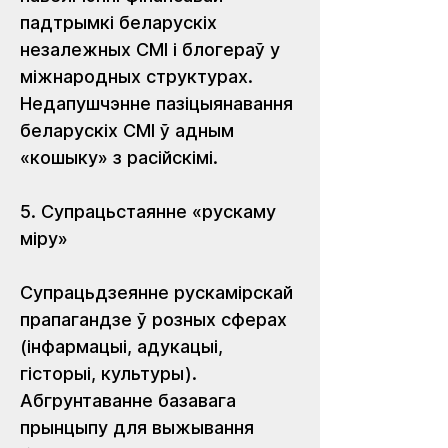
падтрымкі беларускіх 
незалежных СМІ і блогераў у 
міжнародных структурах. 
Недапушчэнне пазіцыянавання 
беларускіх СМІ ў адным 
«кошыку» з расійскімі.
5. Супрацьстаянне «рускаму 
міру»
Супрацьдзеянне рускамірскай 
прапагандзе ў розных сферах 
(інфармацыі, адукацыі, 
гісторыі, культуры). 
Абгрунтаванне базавага 
прынцыпу для выжывання 