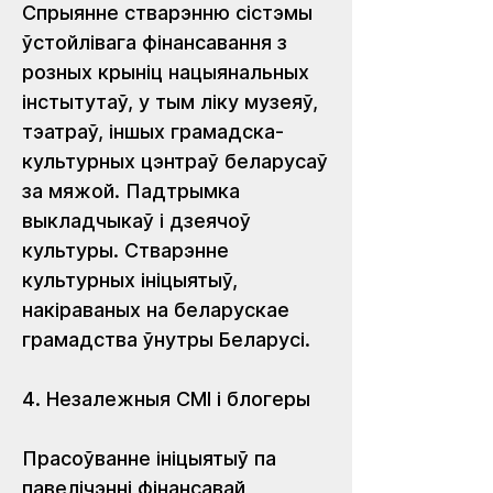
Спрыянне стварэнню сістэмы 
ўстойлівага фінансавання з 
розных крыніц нацыянальных 
інстытутаў, у тым ліку музеяў, 
тэатраў, іншых грамадска-
культурных цэнтраў беларусаў 
за мяжой. Падтрымка 
выкладчыкаў і дзеячоў 
культуры. Стварэнне 
культурных ініцыятыў, 
накіраваных на беларускае 
грамадства ўнутры Беларусі. 
4. Незалежныя СМІ і блогеры
Прасоўванне ініцыятыў па 
павелічэнні фінансавай 