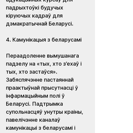
падрыхтоўкі будучых 
кіруючых кадраў для 
дэмакратычнай Беларусі.
4. Камунікацыя з беларусамі
Пераадоленне вымушанага 
падзелу на «тых, хто з’ехаў і 
тых, хто застаўся». 
Забяспячэнне пастаяннай 
праактыўнай прысутнасці ў 
інфармацыйным полі ў 
Беларусі. Падтрымка 
супольнасцяў унутры краіны, 
павелічэнне каналаў 
камунікацыі з беларусамі і 