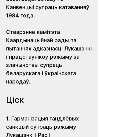
Канвенцыі супраць катаванняў 
1984 года.
Стварэнне камітэта 
Каардынацыйнай рады па 
пытаннях адказнасці Лукашэнкі 
і прадстаўнікоў рэжыму за 
злачынствы супраць 
беларускага і ўкраінскага 
народаў.
Ціск
1. Гарманізацыя гандлёвых 
санкцый супраць рэжыму 
Лукашэнкі і Расіі