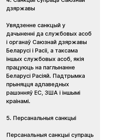
дзяржавы
Увядзенне санкцый у 
дачыненні да службовых асоб 
і органаў Саюзнай дзяржавы 
Беларусі і Расіі, а таксама 
іншых службовых асоб, якія 
працуюць на паглынанне 
Беларусі Расіяй. Падтрымка 
прыняцця адпаведных 
рашэнняў ЕС, ЗША і іншымі 
краінамі.
5. Персанальныя санкцыі 
Персанальныя санкцыі супраць 