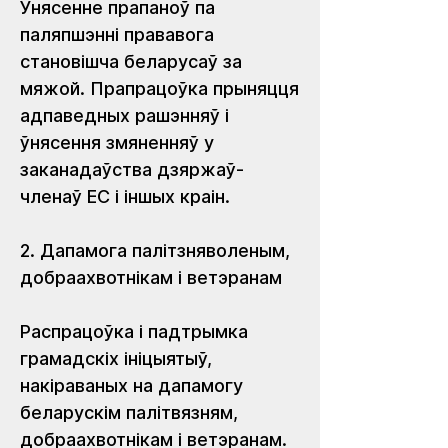
Унясенне прапаноў па 
паляпшэнні прававога 
становішча беларусаў за 
мяжой. Прапрацоўка прыняцця 
адпаведных рашэнняў і 
ўнясення змяненняў у 
заканадаўства дзяржаў-
членаў ЕС і іншых краін.
2. Дапамога палітзняволеным, 
добраахвотнікам і ветэранам
Распрацоўка і падтрымка 
грамадскіх ініцыятыў, 
накіраваных на дапамогу 
беларускім палітвязням, 
добраахвотнікам і ветэранам. 