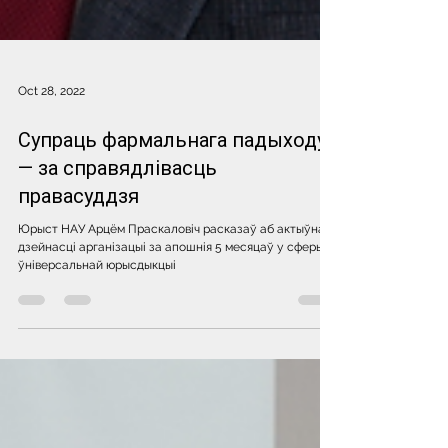
Oct 28, 2022
Супраць фармальнага падыходу
— за справядлівасць
правасуддзя
Юрыст НАУ Арцём Праскаловіч расказаў аб актыўнай
дзейнасці арганізацыі за апошнія 5 месяцаў у сферы
ўніверсальнай юрысдыкцыі