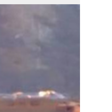
Скрыня Пандоры для
Еўрапейскіх пракуратур
Круглы стол па ўніверсальнай юрысдыкцыі ў Нарвегіі