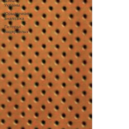
Дзеці
Украіны
Юрыдычная
аналітыка
Гісторыі
пацярпелых