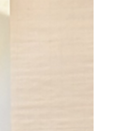
ўніверсальнай юрысдыкцыі ў краінах Еўропы»