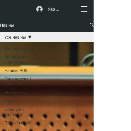
Увайсці
Навіны
Усе навiны
Усе навiны
Экспертнае
меркаванне
Навіны АПК
Грамадства і
культура
Эканоміка
Права
Соцыум і
палітыка
Праекты НАУ