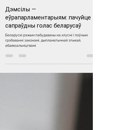
Oct 28, 2022
Дэмсілы —
еўрапарламентарыям: пачуйце
сапраўдны голас беларусаў
Беларускі рэжым пабудаваны на хлусні і поўным
грэбаванні законамі, дыпламатычнай этыкай,
абавязальніцтвамі